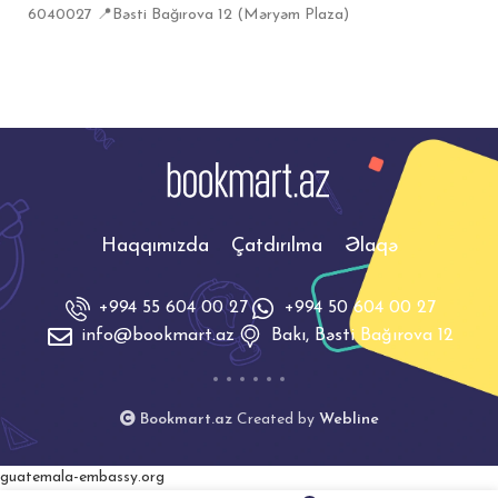
6040027 📍Bəsti Bağırova 12 (Məryəm Plaza)
Haqqımızda
Çatdırılma
Əlaqə
+994 55 604 00 27
+994 50 604 00 27
info@bookmart.az
Bakı, Bəsti Bağırova 12
Bookmart.az
Created by
Webline
guatemala-embassy.org