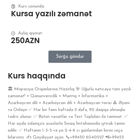
Kurs sonunda:
Kursa yazılı zəmanət
Aylıq qiymət:
250AZN
Sorğu göndər
Kurs haqqında
🏛 Miqrasiya Orqanlarına Hazırlıq 🎯 Uğurlu nəticəyə tam yazılı
zəmanət! • Qanunvericilik • Məntiq • İnformatika •
Azərbaycan dili • Azərbaycan dili • Azərbaycan tarixi 🔺 Əyani
və Onlayn ✅ Hər bir fənn həftədə 2 dəfə, 90 dəqiqə olmaqla
tədris olunur. ✅ Bütün vəsaitlər və Test Topluları ilə təminat. ✅
Hər ayda ödənişsiz əsaslarla Sınaq İmtahanında iştirak təmin
edilir. ✅ Həftənin 1-3-5 və ya 2-4-6 cı günlərindən birini seçə
bilərsiniz. ✍️ Qeydiyyat üçün: 📞+99450 6040027 📲+99455