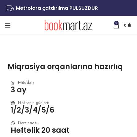
Metrolara çatdırılma PULSUZDUR
0
0
₼
Miqrasiya orqanlarına hazırlıq
Müddət:
3 ay
Həftənin günləri:
1/2/3/4/5/6
Dərs saatı:
Həftəlik 20 saat