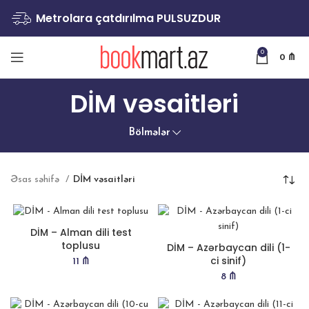
Metrolara çatdırılma PULSUZDUR
0
0
₼
DİM vəsaitləri
Bölmələr
Əsas səhifə
DİM vəsaitləri
DİM – Alman dili test
toplusu
DİM – Azərbaycan dili (1-
ci sinif)
11
₼
8
₼