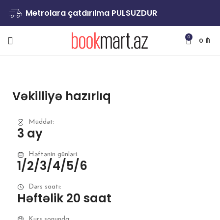
Metrolara çatdırılma PULSUZDUR
0
0
₼
Vəkilliyə hazırlıq
Müddət:
3 ay
Həftənin günləri:
1/2/3/4/5/6
Dərs saatı:
Həftəlik 20 saat
Kurs sonunda: