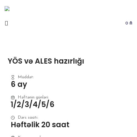
Metrolara çatdırılma PULSUZDUR
0
₼
YÖS və ALES hazırlığı
Müddət:
6 ay
Həftənin günləri:
1/2/3/4/5/6
Dərs saatı:
Həftəlik 20 saat