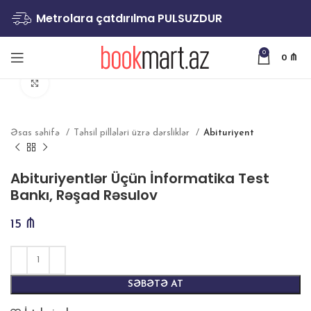
Metrolara çatdırılma PULSUZDUR
0
0
₼
Böyütmək
Əsas səhifə
Təhsil pillələri üzrə dərsliklər
Abituriyent
Abituriyentlər Üçün İnformatika Test
Bankı, Rəşad Rəsulov
15
₼
SƏBƏTƏ AT