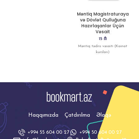
Məntiq Magistraturaya
və Dövlət Qulluğuna
Hazırlaşanlar Üçün
Vəsait
15
₼
Məntiq tədris vəsaiti (Kainat
kursları)
Haqqımızda
Çatdırılma
Əlaqə
+994 55 604 00 27
+994 50 604 00 27