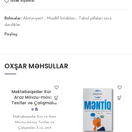
İstək siyahısı
Bölmələr:
Abituriyent
,
Müəllif kitabları
,
Təhsil pillələri üzrə
dərsliklər
Paylaş:
OXŞAR MƏHSULLAR
Məktəbəqədər Kür və
Araz Mövzu-mövzu
Testlər və Çalışmalar
9
₼
Məktəbəqədər Kür və Araz
Mövzu-mövzu Testlər və
Çalışmalar, 3-cü sinif