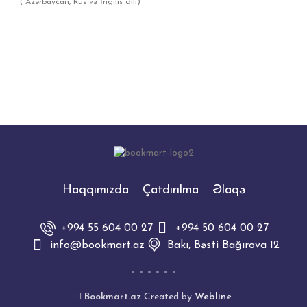
( Azərbaycan, Rus və İngilis dili)
Haqqımızda
Çatdırılma
Əlaqə
+994 55 604 00 27
+994 50 604 00 27
info@bookmart.az
Bakı, Bəsti Bağırova 12
Bookmart.az
Created by
Webline