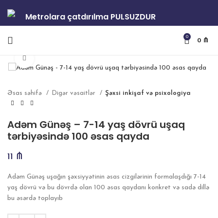
Metrolara çatdırılma PULSUZDUR
0
0
₼
Böyütmək
Əsas səhifə
Digər vəsaitlər
Şəxsi inkişaf və psixologiya
Adəm Günəş – 7-14 yaş dövrü uşaq
tərbiyəsində 100 əsas qayda
11
₼
Adəm Günəş uşağın şəxsiyyətinin əsas cizgilərinin formalaşdığı 7-14
yaş dövrü və bu dövrdə olan 100 əsas qaydanı konkret və sadə dillə
bu əsərdə toplayıb