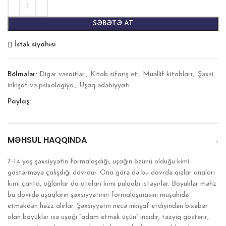
SƏBƏTƏ AT
İstək siyahısı
Bölmələr:
Digər vəsaitlər
,
Kitab sifariş et
,
Müəllif kitabları
,
Şəxsi
inkişaf və psixologiya
,
Uşaq ədəbiyyatı
Paylaş:
MƏHSUL HAQQINDA
7-14 yaş şəxsiyyətin formalaşdığı, uşağın özünü olduğu kimi
göstərməyə çalışdığı dövrdür. Ona görə də bu dövrdə qızlar anaları
kimi çanta, oğlanlar da ataları kimi pulqabı istəyirlər. Böyüklər məhz
bu dövrdə uşaqların şəxsiyyətinin formalaşmasını müşahidə
etməkdən həzz alırlar. Şəxsiyyətin necə inkişaf etdiyindən bixəbər
olan böyüklər isə uşağı “adam etmək üçün” incidir, təzyiq göstərir,