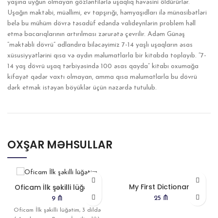
yaşına uyğun olmayan gözləntilərlə uşaqlıq həvəsini öldürürlər.
Uşağın məktəbi, müəllimi, ev tapşırığı, həmyaşıdları ilə münasibətləri
belə bu mühüm dövrə təsadüf edəndə valideynlərin problem həll
etmə bacarıqlarının artırılması zərurətə çevrilir. Adəm Günəş
“məktəbli dövrü” adlandıra biləcəyimiz 7-14 yaşlı uşaqların əsas
xüsusiyyətlərini qısa və aydın məlumatlarla bir kitabda toplayıb. “7-
14 yaş dövrü uşaq tərbiyəsində 100 əsas qayda” kitabı oxumağa
kifayət qədər vaxtı olmayan, amma qısa məlumatlarla bu dövrü
dərk etmək istəyən böyüklər üçün nəzərdə tutulub.
OXŞAR MƏHSULLAR
My First Dictionary
Oficam İlk şəkilli lüğətim
25
₼
9
₼
Oficam İlk şəkilli lüğətim, 3 dildə