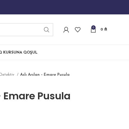
0
0
₼
IQ KURSUNA QOŞUL
Detektiv
Aslı Arslan – Emare Pusula
 – Emare Pusula