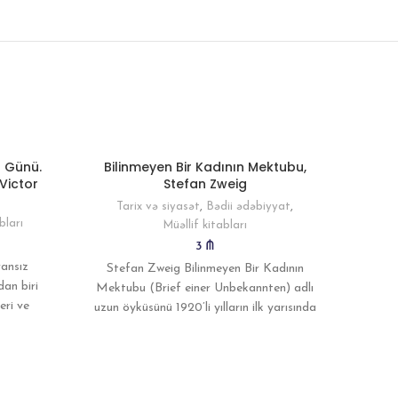
 Günü.
Bilinmeyen Bir Kadının Mektubu,
Xəz 
 Victor
Stefan Zweig
Tarix və siyasət
,
Bədii ədəbiyyat
,
Bə
bları
Müəllif kitabları
3
₼
İş tap
ansız
Stefan Zweig Bilinmeyen Bir Kadının
yoldaş
dan biri
Mektubu (Brief einer Unbekannten) adlı
Orada 
eri ve
uzun öyküsünü 1920’li yılların ilk yarısında
 akımın
kaleme aldı. Bilinmeyen Bir