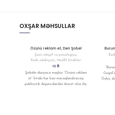
OXŞAR MƏHSULLAR
Özünü reklam et, Den Şobel
Burun
Şəxsi inkişaf və psixologiya
,
Bədi
Bədii ədəbiyyat
,
Müəllif kitabları
12
₼
“Burun
Şobelin dünyaca məşhur “Özünü reklam
Gogol’un
et” kitabı hər kəsi maraqlandıracaq
Öykü, d
publisistik düşüncələrdən ibarət olsa da,
burn
ilk növbədə karyera həvəskarları üçün