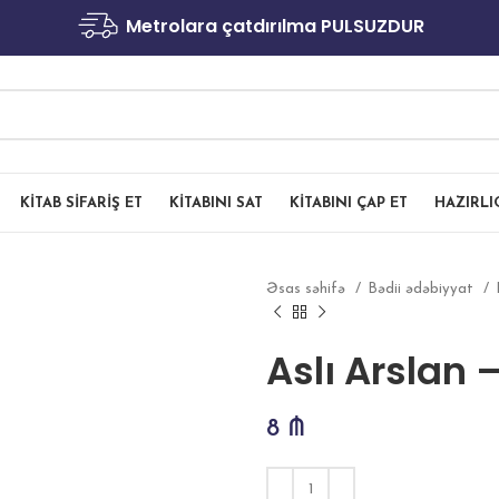
Metrolara çatdırılma PULSUZDUR
KITAB SIFARIŞ ET
KITABINI SAT
KITABINI ÇAP ET
HAZIRL
Əsas səhifə
Bədii ədəbiyyat
Aslı Arslan
8
₼