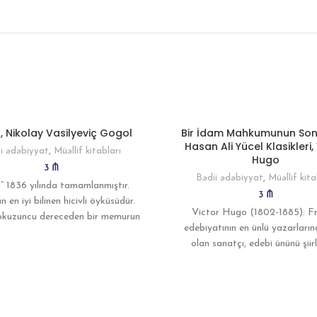
, Nikolay Vasilyeviç Gogol
Bir İdam Mahkumunun Son
Hasan Ali Yücel Klasikleri,
i ədəbiyyat
,
Müəllif kitabları
Hugo
3
₼
Bədii ədəbiyyat
,
Müəllif kita
” 1836 yılında tamamlanmıştır.
3
₼
 en iyi bilinen hicivli öyküsüdür.
Victor Hugo (1802-1885): Fr
okuzuncu dereceden bir memurun
edebiyatının en ünlü yazarların
unun yüzünü terk edip kendi
olan sanatçı, edebi ününü şiirl
oyunları ile kazandı. Romantik