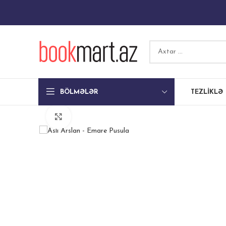
BÖLMƏLƏR
TEZLIKLƏ
Böyütmək