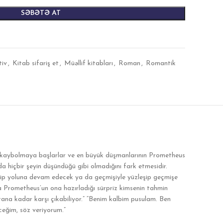
SƏBƏTƏ AT
tiv
,
Kitab sifariş et
,
Müəllif kitabları
,
Roman
,
Romantik
de kaybolmaya başlarlar ve en büyük düşmanlarının Prometheus
a hiçbir şeyin düşündüğü gibi olmadığını fark etmesidir.
gelip yoluna devam edecek ya da geçmişiyle yüzleşip geçmişe
 Prometheus’un ona hazırladığı sürpriz kimsenin tahmin
ana kadar karşı çıkabiliyor.” “Benim kalbim pusulam. Ben
ceğim, söz veriyorum.”