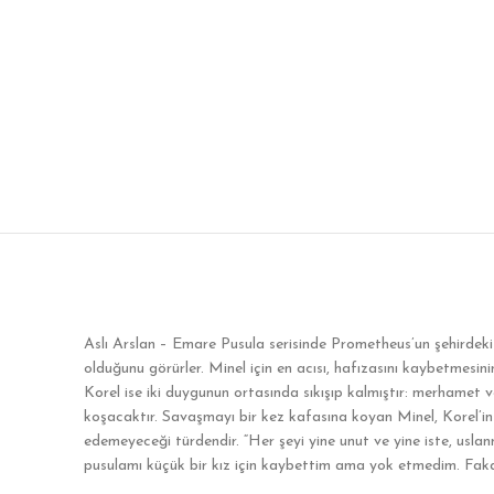
Aslı Arslan – Emare Pusula serisinde Prometheus’un şehirdek
olduğunu görürler. Minel için en acısı, hafızasını kaybetmesi
Korel ise iki duygunun ortasında sıkışıp kalmıştır: merhamet 
koşacaktır. Savaşmayı bir kez kafasına koyan Minel, Korel’i
edemeyeceği türdendir. “Her şeyi yine unut ve yine iste, us
pusulamı küçük bir kız için kaybettim ama yok etmedim. Fakat