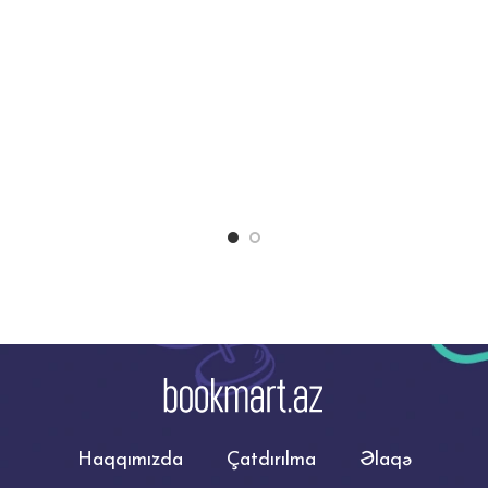
Haqqımızda
Çatdırılma
Əlaqə