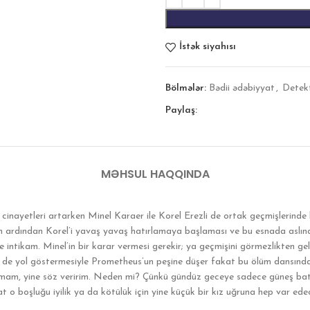
İstək siyahısı
Bölmələr:
Bədii ədəbiyyat
,
Detek
Paylaş:
MƏHSUL HAQQINDA
i cinayetleri artarken Minel Karaer ile Korel Erezli de ortak geçmişlerin
nin ardından Korel’i yavaş yavaş hatırlamaya başlaması ve bu esnada aslınd
ve intikam. Minel’in bir karar vermesi gerekir; ya geçmişini görmezlikten 
n de yol göstermesiyle Prometheus’un peşine düşer fakat bu ölüm dansında
lanmam, yine söz veririm. Neden mi? Çünkü gündüz geceye sadece güneş bat
 o boşluğu iyilik ya da kötülük için yine küçük bir kız uğruna hep var ede