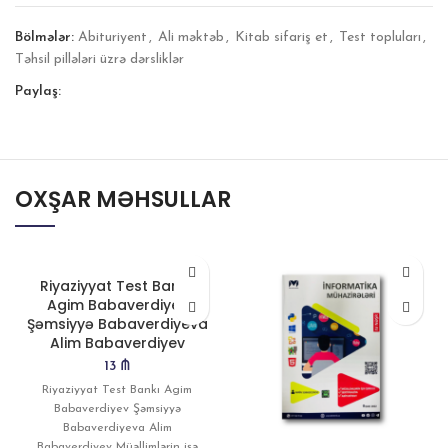
Bölmələr:
Abituriyent
,
Ali məktəb
,
Kitab sifariş et
,
Test topluları
,
Təhsil pillələri üzrə dərsliklər
Paylaş:
OXŞAR MƏHSULLAR
Riyaziyyat Test Bankı,
Agim Babaverdiyev
Şəmsiyyə Babaverdiyeva
Alim Babaverdiyev
13
₼
Riyaziyyat Test Bankı Agim
Babaverdiyev Şəmsiyyə
Babaverdiyeva Alim
Babaverdiyev Müəllimlərin işə