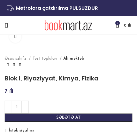
Metrolara çatdırılma PULSUZDUR
0
0
₼
Böyütmək
Əsas səhifə
Test topluları
Ali məktəb
Blok I, Riyaziyyat, Kimya, Fizika
7
₼
SƏBƏTƏ AT
İstək siyahısı