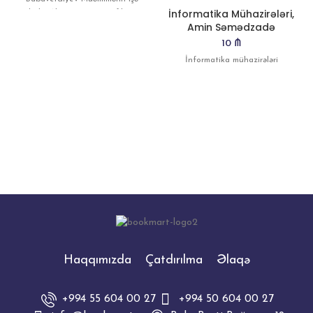
İnformatika Mühazirələri,
qəbulu, Abituriyent, Sertifikasiya
Amin Səmədzadə
10
₼
İnformatika mühazirələri
Haqqımızda
Çatdırılma
Əlaqə
+994 55 604 00 27
+994 50 604 00 27