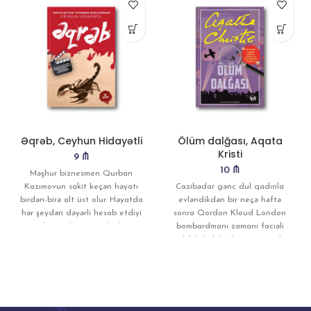
Əqrəb, Ceyhun Hidayətli
Ölüm dalğası, Aqata
Kristi
9
₼
10
₼
Məşhur biznesmen Qurban
Kazımovun sakit keçən həyatı
Cazibədar gənc dul qadınla
birdən-birə alt üst olur. Həyatda
evləndikdən bir neçə həftə
hər şeydən dəyərli hesab etdiyi
sonra Qordon Kloud London
ailəsinin başına gələnlər
bombardmanı zamanı faciəli
şəkildə həlak olur. Bir gecədə