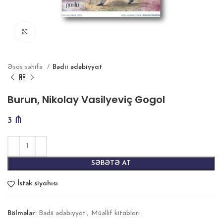
Böyütmək
Əsas səhifə
Bədii ədəbiyyat
Burun, Nikolay Vasilyeviç Gogol
3
₼
SƏBƏTƏ AT
İstək siyahısı
Bölmələr:
Bədii ədəbiyyat
,
Müəllif kitabları