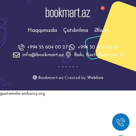
Haqqımızda
Çatdırılma
Əlaqə
+994 55 604 00 27
+994 50 604 00 27
info@bookmart.az
Bakı, Bəsti Bağırova 12
Bookmart.az
Created by
Webline
guatemala-embassy.org