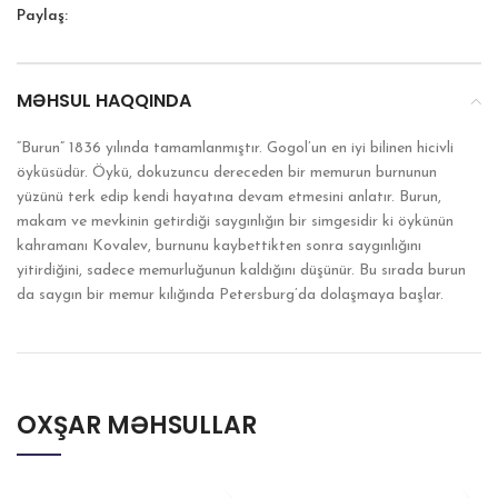
Paylaş:
MƏHSUL HAQQINDA
“Burun” 1836 yılında tamamlanmıştır. Gogol’un en iyi bilinen hicivli
öyküsüdür. Öykü, dokuzuncu dereceden bir memurun burnunun
yüzünü terk edip kendi hayatına devam etmesini anlatır. Burun,
makam ve mevkinin getirdiği saygınlığın bir simgesidir ki öykünün
kahramanı Kovalev, burnunu kaybettikten sonra saygınlığını
yitirdiğini, sadece memurluğunun kaldığını düşünür. Bu sırada burun
da saygın bir memur kılığında Petersburg’da dolaşmaya başlar.
OXŞAR MƏHSULLAR