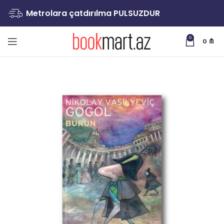
Metrolara çatdırılma PULSUZDUR
0
0
₼