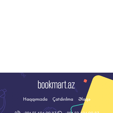
izlədiyi ədalətsizlik onu düz
izahlar(praktik vəsait)
yolundan çıxmağa vadar
10 Sınaq İmtahanı ilə
Haqqımızda
Çatdırılma
Əlaqə