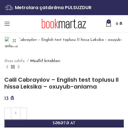
Metrolara çatdırılma PULSUZDUR
0
0
₼
Böyütmək
Əsas səhifə
Müəllif kitabları
Cəlil Cəbrayılov – English test toplusu II
hissə Leksika – oxuyub-anlama
13
₼
SƏBƏTƏ AT