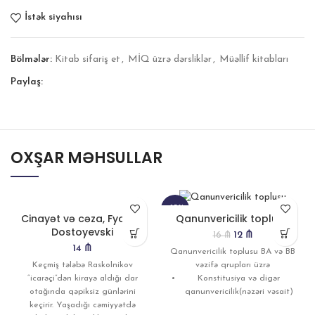
İstək siyahısı
Bölmələr:
Kitab sifariş et
,
MİQ üzrə dərsliklər
,
Müəllif kitabları
Paylaş:
OXŞAR MƏHSULLAR
-25%
Cinayət və cəza, Fyodor
Qanunvericilik toplusu
Dostoyevski
STOKD
12
₼
16
₼
A YOX
14
₼
DUR
Qanunvericilik toplusu BA və BB
Keçmiş tələbə Raskolnikov
vəzifə qrupları üzrə
“icarəçi”dən kirayə aldığı dar
Konstitusiya və digər
otağında qəpiksiz günlərini
qanunvericilik(nəzəri vəsait)
keçirir. Yaşadığı cəmiyyətdə
Qanunvericilik-xüsusi cədvəl