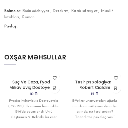
Bölmələr:
Bədii ədəbiyyat
,
Detektiv
,
Kitab sifariş et
,
Müəllif
kitabları
,
Roman
Paylaş:
OXŞAR MƏHSULLAR
Suç Ve Ceza, Fyodor
Təsir psixologiyası,
Mihayloviç Dostoyevski
Robert Cialdini
10
₼
15
₼
Fyodor Mihayloviç Dostoyevski
Effektiv ünsiyyətçiləri uğurlu
(1821-1881): İlk romanı İnsancıklar
inandırma mütəxəssislərindən
1846’da yayımlandı. Ünlü
əslində, nə fərqləndirir?
eleştirmen V. Belinski bu eser
“İnandırma psixologiyası”
üzerine Dostoyevski’den
kitabını bestsellerə çevirən eyni
geleceğin büyük yazarı
elmi araşdırmalarla Robert