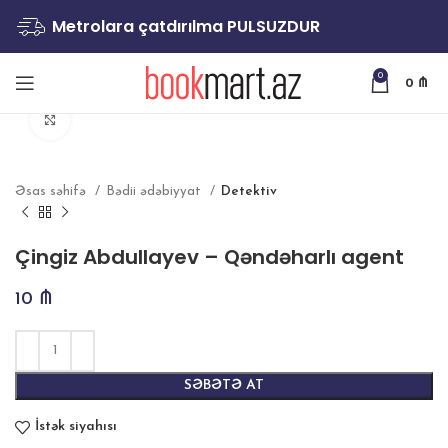
Metrolara çatdırılma PULSUZDUR
0
0
₼
Böyütmək
Əsas səhifə
Bədii ədəbiyyat
Detektiv
Çingiz Abdullayev – Qəndəharlı agent
10
₼
SƏBƏTƏ AT
İstək siyahısı