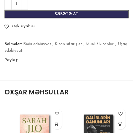
SƏBƏTƏ AT
İstək siyahısı
Bölmələr:
Bədii ədəbiyyat
,
Kitab sifariş et
,
Müəllif kitabları
,
Uşaq
ədəbiyyatı
Paylaş:
OXŞAR MƏHSULLAR