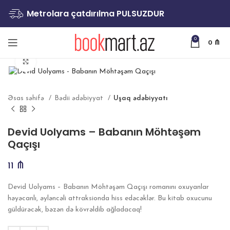
Metrolara çatdırılma PULSUZDUR
0
0
₼
Böyütmək
Əsas səhifə
Bədii ədəbiyyat
Uşaq ədəbiyyatı
Devid Uolyams – Babanın Möhtəşəm
Qaçışı
11
₼
Devid Uolyams – Babanın Möhtəşəm Qaçışı romanını oxuyanlar
həyəcanlı, əyləncəli attraksionda hiss edəcəklər. Bu kitab oxucunu
güldürəcək, bəzən də kövrəldib ağladacaq!