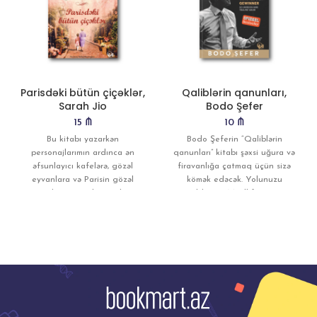
Parisdəki bütün çiçəklər,
Qaliblərin qanunları,
Sarah Jio
Bodo Şefer
15
₼
10
₼
Bu kitabı yazarkən
Bodo Şeferin “Qaliblərin
personajlarımın ardınca ən
qanunları” kitabı şəxsi uğura və
əfsunlayıcı kafelərə, gözəl
firavanlığa çatmaq üçün sizə
eyvanlara və Parisin gözəl
kömək edəcək. Yolunuzu
mənzərələrinə səyahət etdim.. Bu
qısaldacaq. Müəllif oxucuya
səfərdə Montmartrın
yığcam, anlaşılan
pilləkənlərini