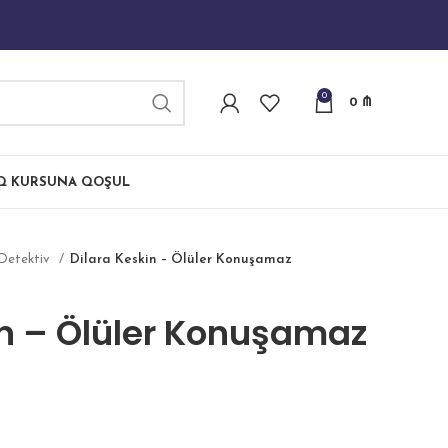
0
0
₼
IQ KURSUNA QOŞUL
Detektiv
Dilara Keskin – Ölüler Konuşamaz
in – Ölüler Konuşamaz