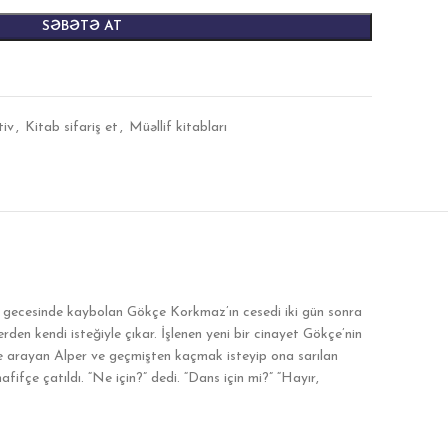
SƏBƏTƏ AT
tiv
,
Kitab sifariş et
,
Müəllif kitabları
s gecesinde kaybolan Gökçe Korkmaz’ın cesedi iki gün sonra
den kendi isteğiyle çıkar. İşlenen yeni bir cinayet Gökçe’nin
te arayan Alper ve geçmişten kaçmak isteyip ona sarılan
fifçe çatıldı. “Ne için?” dedi. “Dans için mi?” “Hayır,