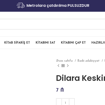
Metrolara çatdırılma PULSUZDUR
KITAB SIFARIŞ ET
KITABINI SAT
KITABINI ÇAP ET
HAZIRL
Əsas səhifə
Bədii ədəbiyyat
Dilara Kesk
7
₼