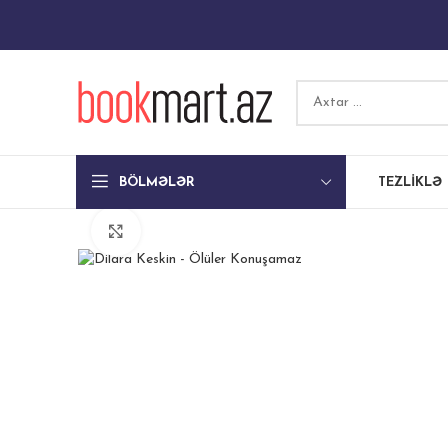
BÖLMƏLƏR
TEZLIKLƏ
Böyütmək