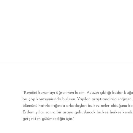
“Kendini korumayı öğrenmen lazım. Avazın çıktığı kadar bağ
bir çöp konteynırında bulunur. Yapılan araştırmalara rağmen ka
ölümünü hatırlattığında arkadaşları bu kez neler olduğunu ke
Erdem yıllar sonra bir araya gelir. Ancak bu kez herkes kendi s
gerçekten gülümsediğin için.”