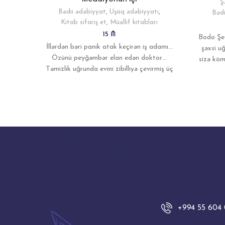
Ş
Bədii ədəbiyyat
,
Uşaq ədəbiyyatı
,
Bədi
Kitab sifariş et
,
Müəllif kitabları
15
₼
Bodo Şef
İllərdən bəri panik atak keçirən iş adamı…
şəxsi u
Özünü peyğəmbər elan edən doktor…
sizə köm
Təmizlik uğrunda evini zibilliyə çevirmiş üç
Müəl
bacı… Ərinin
+994 55 604