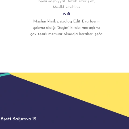
Bədii ədəbiyyat
,
Kitab sifariş et
,
Müəllif kitabları
15
₼
Məşhur klinik psixoloq Edit Eva İgerin
qələmə aldığı “Seçim” kitabı maraqlı və
çox təsirli memuar olmaqla bərabər, şəfa
yollarında möhtəşəm
 Bəsti Bağırova 12