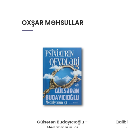
OXŞAR MƏHSULLAR
Gülsərən Budayıcıoğlu –
Qalibl
Medalyonun içi