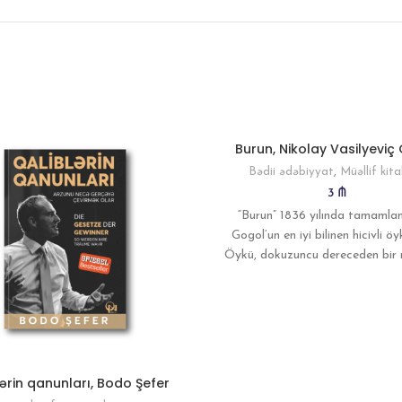
Burun, Nikolay Vasilyeviç
Bədii ədəbiyyat
,
Müəllif kita
3
₼
“Burun” 1836 yılında tamamlan
Gogol’un en iyi bilinen hicivli ö
Öykü, dokuzuncu dereceden bir
burnunun yüzünü terk edip 
ərin qanunları, Bodo Şefer