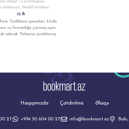
əxsi inkişaf və psixologiya
,
i ədəbiyyat
,
Müəllif kitabları
10
₼
erin “Qaliblərin qanunları” kitabı
ğura və firavanlığa çatmaq üçün
ək edəcək. Yolunuzu qısaldacaq.
lif oxucuya yığcam, anlaşılan
Haqqımızda
Çatdırılma
Əlaqə
 00 27
+994 50 604 00 27
info@bookmart.az
Bakı,