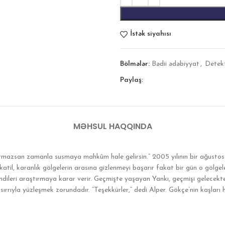
İstək siyahısı
Bölmələr:
Bədii ədəbiyyat
,
Detek
Paylaş:
MƏHSUL HAQQINDA
ırmazsan zamanla susmaya mahkûm hale gelirsin.” 2005 yılının bir ağusto
til, karanlık gölgelerin arasına gizlenmeyi başarır fakat bir gün o gölgeler
ndileri araştırmaya karar verir. Geçmişte yaşayan Yankı, geçmişi gelecek
ırrıyla yüzleşmek zorundadır. “Teşekkürler,” dedi Alper. Gökçe’nin kaşları ha