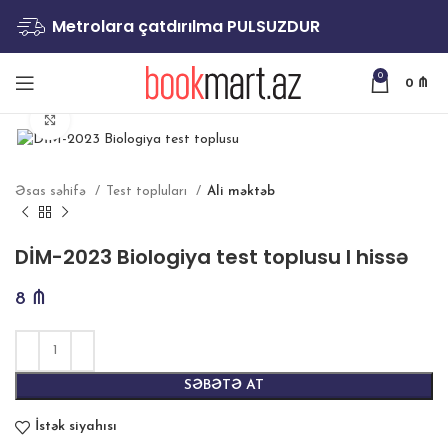
Metrolara çatdırılma PULSUZDUR
0
0
₼
Böyütmək
Əsas səhifə
Test topluları
Ali məktəb
DİM-2023 Biologiya test toplusu I hissə
8
₼
SƏBƏTƏ AT
İstək siyahısı