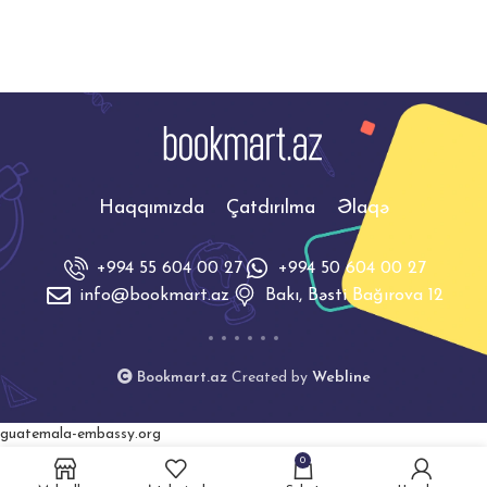
jurnalının ayrı-ayrı saylarında
jurnalının ayrı-ayrı saylarında
dərc edilmiş test
dərc edilmiş test
Haqqımızda
Çatdırılma
Əlaqə
+994 55 604 00 27
+994 50 604 00 27
info@bookmart.az
Bakı, Bəsti Bağırova 12
Bookmart.az
Created by
Webline
guatemala-embassy.org
0