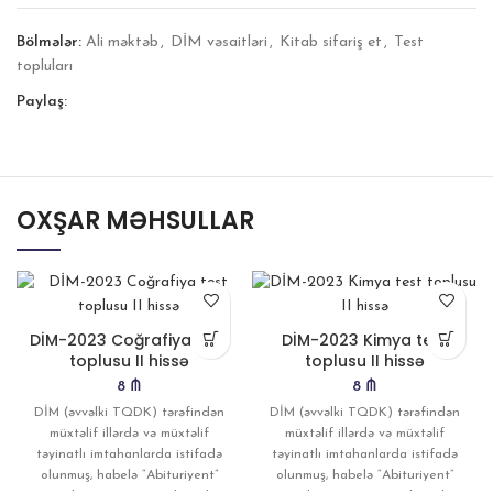
Bölmələr:
Ali məktəb
,
DİM vəsaitləri
,
Kitab sifariş et
,
Test
topluları
Paylaş:
OXŞAR MƏHSULLAR
DİM-2023 Coğrafiya test
DİM-2023 Kimya test
toplusu II hissə
toplusu II hissə
8
₼
8
₼
DİM (əvvəlki TQDK) tərəfindən
DİM (əvvəlki TQDK) tərəfindən
müxtəlif illərdə və müxtəlif
müxtəlif illərdə və müxtəlif
təyinatlı imtahanlarda istifadə
təyinatlı imtahanlarda istifadə
olunmuş, habelə “Abituriyent”
olunmuş, habelə “Abituriyent”