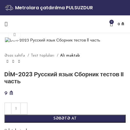
Metrolara çatdırılma PULSUZDUR
0
0
₼
Böyütmək
Əsas səhifə
Test topluları
Ali məktəb
DİM-2023 Русский язык Сборник тестов ll
часть
9
₼
SƏBƏTƏ AT