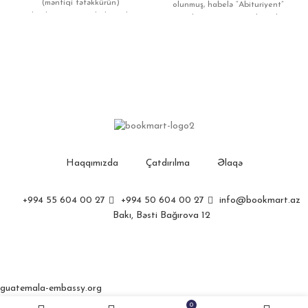
(məntiqi təfəkkürün)
olunmuş, habelə “Abituriyent”
yoxlanılması üzrə qəbul imtahanı
jurnalının ayrı-ayrı saylarında
proqramına uyğun
dərc edilmiş test
hazırlanmışdır. Vəsaitdə
Haqqımızda
Çatdırılma
Əlaqə
+994 55 604 00 27
+994 50 604 00 27
info@bookmart.az
Bakı, Bəsti Bağırova 12
Bookmart.az
Created by
Webline
guatemala-embassy.org
0