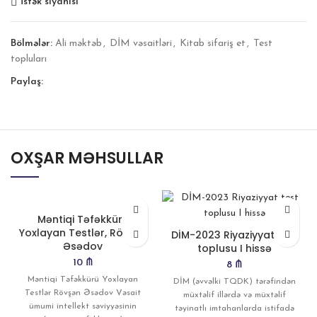
İstək siyahısı
Bölmələr:
Ali məktəb
,
DİM vəsaitləri
,
Kitab sifariş et
,
Test
topluları
Paylaş:
OXŞAR MƏHSULLAR
Məntiqi Təfəkkürü
Yoxlayan Testlər, Rövşən
DİM-2023 Riyaziyyat test
Əsədov
toplusu I hissə
10
₼
8
₼
Məntiqi Təfəkkürü Yoxlayan
DİM (əvvəlki TQDK) tərəfindən
Testlər Rövşən Əsədov Vəsait
müxtəlif illərdə və müxtəlif
ümumi intellekt səviyyəsinin
təyinatlı imtahanlarda istifadə