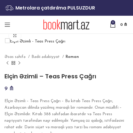
Metrolara çatdırılma PULSUZDUR
0
0
₼
Böyütmək
Əsas səhifə
Bədii ədəbiyyat
Roman
Elçin Əzimli – Teas Press Çağrı
9
₼
Elçin Əzimli – Teas Press Çağrı – Bu kitab Teas Press Çağrı,
Azərbaycan dilində yazılmış maraqlı bir romandır. Onun müəllifi –
Elçin Əzimlidir. Kitab 388 səhifədən ibarətdir və Teas Press
nəşriyyatı tərəfindən nəşr edilmişdir. Yumşaq üz qabığı, istifadəsini
rahat edir. Dərin süjet və maraqlı yazı tərzi bu romanı ədəbiyyat