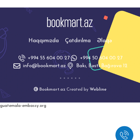
Haqqımızda
Çatdırılma
Əlaqə
+994 55 604 00 27
+994 50 604 00 27
info@bookmart.az
Bakı, Bəsti Bağırova 12
Bookmart.az
Created by
Webline
guatemala-embassy.org