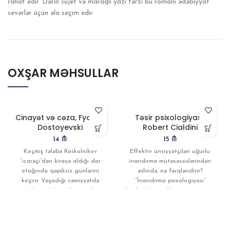
rahat edir. Dərin süjet və maraqlı yazı tərzi bu romanı ədəbiyyat
sevərlər üçün əla seçim edir.
OXŞAR MƏHSULLAR
Cinayət və cəza, Fyodor
Təsir psixologiyası,
Dostoyevski
Robert Cialdini
14
₼
15
₼
Keçmiş tələbə Raskolnikov
Effektiv ünsiyyətçiləri uğurlu
“icarəçi”dən kirayə aldığı dar
inandırma mütəxəssislərindən
otağında qəpiksiz günlərini
əslində, nə fərqləndirir?
keçirir. Yaşadığı cəmiyyətdə
“İnandırma psixologiyası”
izlədiyi ədalətsizlik onu düz
kitabını bestsellerə çevirən eyni
yolundan çıxmağa vadar
elmi araşdırmalarla Robert
Çaldini bu kitabında