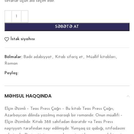
sevərlər üçün əla seçim edir.
SƏBƏTƏ AT
İstək siyahısı
Bölmələr:
Bədii ədəbiyyat
,
Kitab sifariş et
,
Müəllif kitabları
,
Roman
Paylaş:
MƏHSUL HAQQINDA
Elçin Əzimli – Teas Press Çağrı – Bu kitab Teas Press Çağrı,
Azərbaycan dilində yazılmış maraqlı bir romandır. Onun müəllifi –
Elçin Əzimlidir. Kitab 388 səhifədən ibarətdir və Teas Press
nəşriyyatı tərəfindən nəşr edilmişdir. Yumşaq üz qabığı, istifadəsini