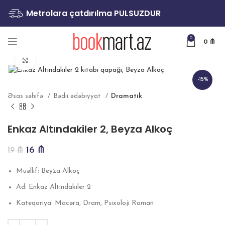
Metrolara çatdırılma PULSUZDUR
0
0
₼
Böyütmək
-15%
Əsas səhifə
Bədii ədəbiyyat
Dramatik
Enkaz Altındakiler 2, Beyza Alkoç
16
₼
19
₼
Müəllif: Beyza Alkoç
Ad: Enkaz Altındakiler 2
Kateqoriya: Macəra, Dram, Psixoloji Roman