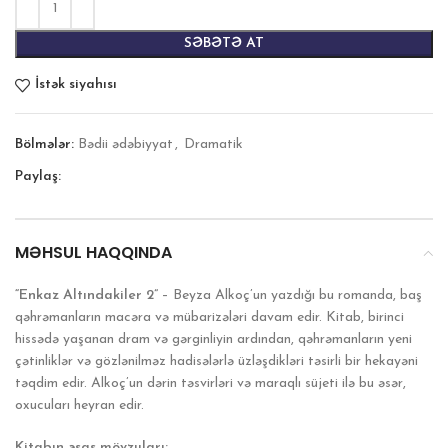
SƏBƏTƏ AT
İstək siyahısı
Bölmələr:
Bədii ədəbiyyat
,
Dramatik
Paylaş:
MƏHSUL HAQQINDA
“Enkaz Altındakiler 2”
– Beyza Alkoç’un yazdığı bu romanda, baş
qəhrəmanların macəra və mübarizələri davam edir. Kitab, birinci
hissədə yaşanan dram və gərginliyin ardından, qəhrəmanların yeni
çətinliklər və gözlənilməz hadisələrlə üzləşdikləri təsirli bir hekayəni
təqdim edir. Alkoç’un dərin təsvirləri və maraqlı süjeti ilə bu əsər,
oxucuları heyran edir.
Kitabın əsas mövzuları: