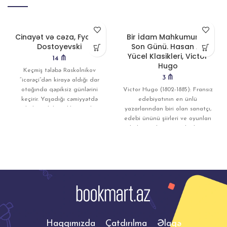
Cinayət və cəza, Fyodor
Bir İdam Mahkumunun
Dostoyevski
Son Günü. Hasan Ali
Yücel Klasikleri, Victor
14
₼
Hugo
Keçmiş tələbə Raskolnikov
3
₼
“icarəçi”dən kirayə aldığı dar
otağında qəpiksiz günlərini
Victor Hugo (1802-1885): Fransız
keçirir. Yaşadığı cəmiyyətdə
edebiyatının en ünlü
izlədiyi ədalətsizlik onu düz
yazarlarından biri olan sanatçı,
yolundan çıxmağa vadar
edebi ününü şiirleri ve oyunları
ile kazandı. Romantik akımın
Haqqımızda
Çatdırılma
Əlaqə