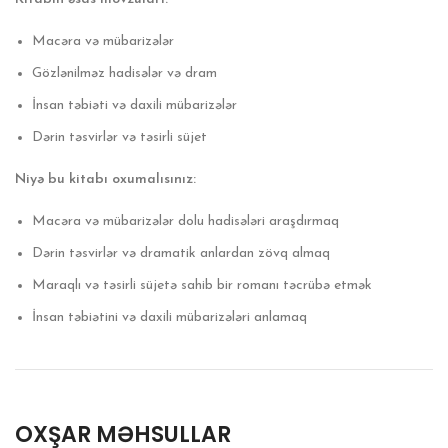
Macəra və mübarizələr
Gözlənilməz hadisələr və dram
İnsan təbiəti və daxili mübarizələr
Dərin təsvirlər və təsirli süjet
Niyə bu kitabı oxumalısınız:
Macəra və mübarizələr dolu hadisələri araşdırmaq
Dərin təsvirlər və dramatik anlardan zövq almaq
Maraqlı və təsirli süjetə sahib bir romanı təcrübə etmək
İnsan təbiətini və daxili mübarizələri anlamaq
OXŞAR MƏHSULLAR