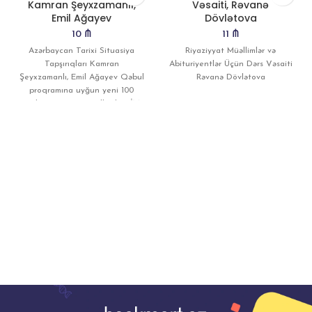
Kamran Şeyxzamanlı,
Vəsaiti, Rəvanə
Emil Ağayev
Dövlətova
10
₼
11
₼
Azərbaycan Tarixi Situasiya
Riyaziyyat Müəllimlər və
Tapşırıqları Kamran
Abituriyentlər Üçün Dərs Vəsaiti
Şeyxzamanlı, Emil Ağayev Qəbul
Rəvanə Dövlətova
proqramına uyğun yeni 100
mənbə 2019-2022-ci illərdə DİM-
in qəbul imtahanlarında və