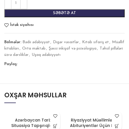
SƏBƏTƏ AT
İstək siyahısı
Bölmələr:
Bədii ədəbiyyat
,
Digər vəsaitlər
,
Kitab sifariş et
,
Müəllif
kitabları
,
Orta məktəb
,
Şəxsi inkişaf və psixologiya
,
Təhsil pillələri
üzrə dərsliklər
,
Uşaq ədəbiyyatı
Paylaş:
OXŞAR MƏHSULLAR
Azərbaycan Tarixi
Riyaziyyat Müəllimlər və
Situasiya Tapşırıqları,
Abituriyentlər Üçün Dərs