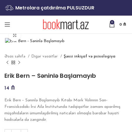
Metrolara çatdırılma PULSUZDUR
0
0
₼
Böyütmək
Əsas səhifə
Digər vəsaitlər
Şəxsi inkişaf və psixologiya
Erik Bern – Səninlə Başlamayıb
14
₼
Erik Bern – Səninlə Başlamayıb Kitabı Mark Volinnin San-
Fransiskodakı İrsi Ailə İnstitutunda tədqiqatlar zamanı aparılmış
müşahidələrin ümumiləşdirilmiş nəticələri olmaqla bərabər həyati
hadisələrlə də zəngindir.