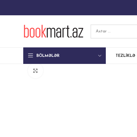
BÖLMƏLƏR
TEZLIKLƏ
Böyütmək