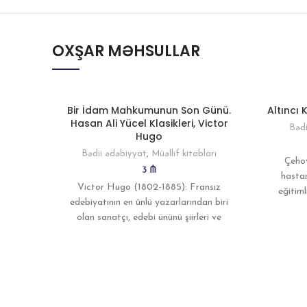
OXŞAR MƏHSULLAR
Bir İdam Mahkumunun Son Günü.
Altıncı
Hasan Ali Yücel Klasikleri, Victor
Bədi
Hugo
Bədii ədəbiyyat
,
Müəllif kitabları
Çehov
3
₼
hastan
Victor Hugo (1802-1885): Fransız
eğitiml
edebiyatının en ünlü yazarlarından biri
Dokt
olan sanatçı, edebi ününü şiirleri ve
oyunları ile kazandı. Romantik akımın