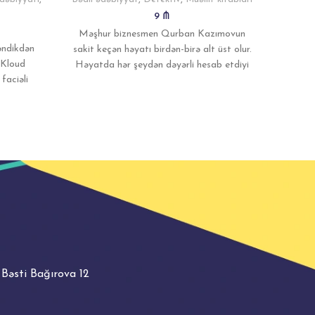
9
₼
Məşhur biznesmen Qurban Kazımovun
əndikdən
sakit keçən həyatı birdən-birə alt üst olur.
 Kloud
Həyatda hər şeydən dəyərli hesab etdiyi
aciəli
ailəsinin başına gələnlər
ədə
 Bəsti Bağırova 12