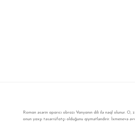
Roman əsərin aparıcı obrazı Vanyanın dili ilə nəql olunur. O,
onun yaxşı təsərrüfatçı olduğunu qiymətləndirir. İxmenevə əvvə