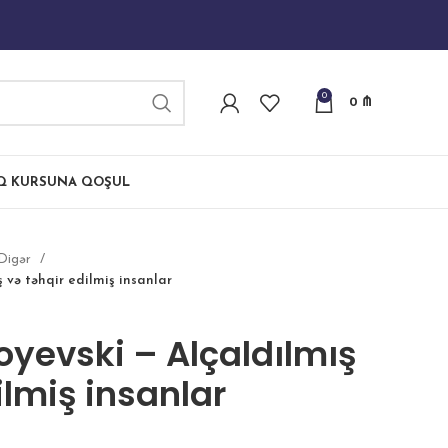
0
0
₼
IQ KURSUNA QOŞUL
Digər
 və təhqir edilmiş insanlar
oyevski – Alçaldılmış
ilmiş insanlar