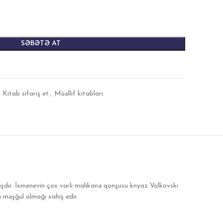
SƏBƏTƏ AT
Kitab sifariş et
,
Müəllif kitabları
mışdır. İxmenevin çox varlı malikanə qonşusu knyaz Volkovski
ə məşğul olmağı xahiş edir.