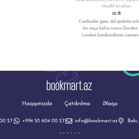
Müəllif kitabları
10
₼
Cazibədar gənc dul qadınla evl
bir neçə həftə sonra Qordon
London bombardmanı zamanı f
şəkildə həlak olur. Bir gec
Haqqımızda
Çatdırılma
Əlaqə
 00 27
+994 50 604 00 27
info@bookmart.az
Bakı,