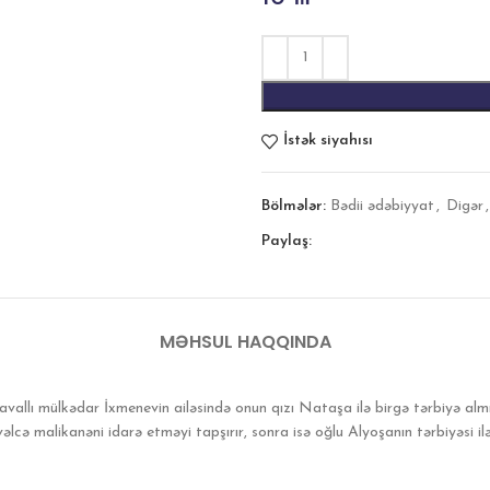
İstək siyahısı
Bölmələr:
Bədii ədəbiyyat
,
Digər
,
Paylaş:
MƏHSUL HAQQINDA
 zavallı mülkədar İxmenevin ailəsində onun qızı Nataşa ilə birgə tərbiyə al
lcə malikanəni idarə etməyi tapşırır, sonra isə oğlu Alyoşanın tərbiyəsi il