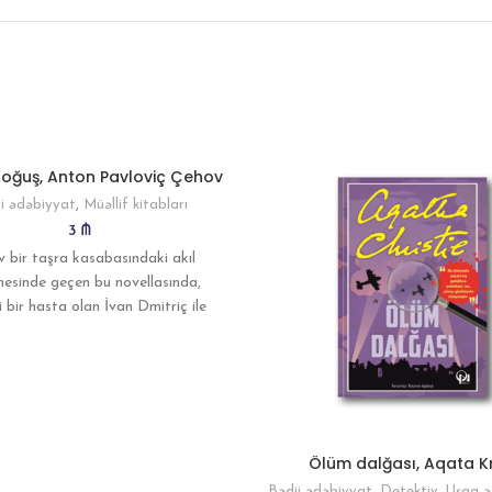
 Koğuş, Anton Pavloviç Çehov
i ədəbiyyat
,
Müəllif kitabları
3
₼
 bir taşra kasabasındaki akıl
esinde geçen bu novellasında,
i bir hasta olan İvan Dmitriç ile
or Andrey Yefimıç arasındaki
Ölüm dalğası, Aqata Kr
Bədii ədəbiyyat
,
Detektiv
,
Uşaq ə