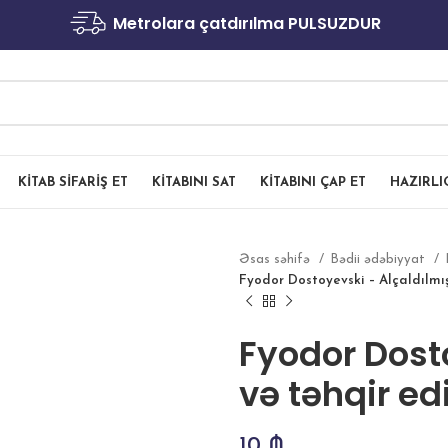
Metrolara çatdırılma PULSUZDUR
KITAB SIFARIŞ ET
KITABINI SAT
KITABINI ÇAP ET
HAZIRL
Əsas səhifə
Bədii ədəbiyyat
Fyodor Dostoyevski – Alçaldılmış
Fyodor Dost
və təhqir ed
10
₼