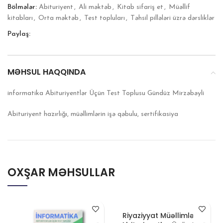
Bölmələr:
Abituriyent
,
Ali məktəb
,
Kitab sifariş et
,
Müəllif
kitabları
,
Orta məktəb
,
Test topluları
,
Təhsil pillələri üzrə dərsliklər
Paylaş:
MƏHSUL HAQQINDA
informatika Abituriyentlər Üçün Test Toplusu Gündüz Mirzəbəyli
Abituriyent hazırlığı, müəllimlərin işə qəbulu, sertifikasiya
OXŞAR MƏHSULLAR
Riyaziyyat Müəllimlər və