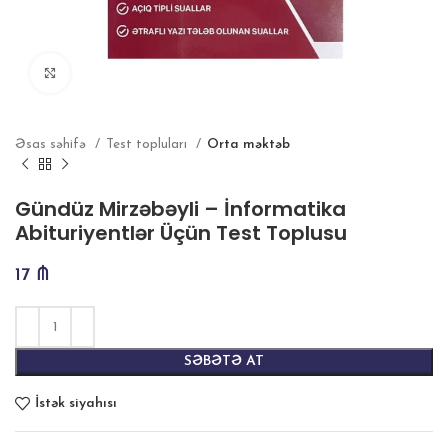
Böyütmək
Əsas səhifə
Test topluları
Orta məktəb
Gündüz Mirzəbəyli – İnformatika
Abituriyentlər Üçün Test Toplusu
17
₼
SƏBƏTƏ AT
İstək siyahısı