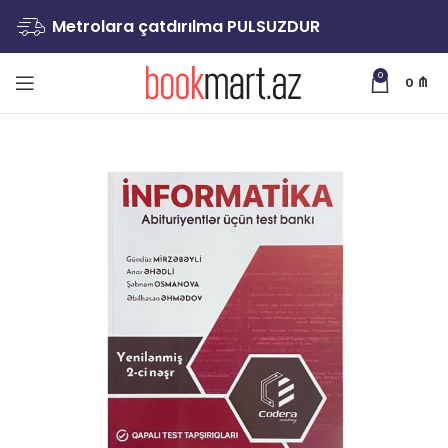
Metrolara çatdırılma PULSUZDUR
0
0
₼