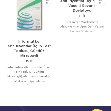
Abituriyentlər Üçün Dərs
Vəsaiti, Rəvanə
Dövlətova
11
₼
Riyaziyyat Müəllimlər və
Abituriyentlər Üçün Dərs Vəsaiti
Rəvanə Dövlətova
İnformatika
Abituriyentlər Üçün Test
Toplusu, Gündüz
Mirzəbəyli
15
₼
informatika Abituriyentlər Üçün
Test Toplusu (Gündüz
Mirzəbəyli) Abituriyent hazırlığı,
müəllimlərin işə qəbulu,
sertifikasiya