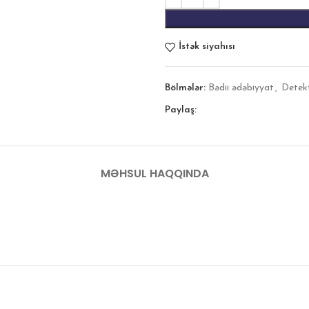
İstək siyahısı
Bölmələr:
Bədii ədəbiyyat
,
Detek
Paylaş:
MƏHSUL HAQQINDA