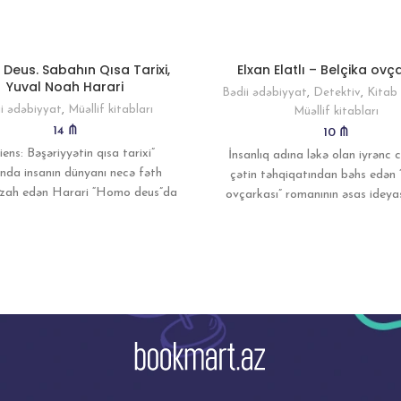
Deus. Sabahın Qısa Tarixi,
Elxan Elatlı – Belçika ovç
Yuval Noah Harari
Bədii ədəbiyyat
,
Detektiv
,
Kitab 
i ədəbiyyat
,
Müəllif kitabları
Müəllif kitabları
14
₼
10
₼
iens: Bəşəriyyətin qısa tarixi”
İnsanlıq adına ləkə olan iyrənc 
ında insanın dünyanı necə fəth
çətin təhqiqatından bəhs edən 
 izah edən Harari “Homo deus”da
ovçarkası” romanının əsas ideyas
h başımıza nə gələcək” sualına
ilə insanları yaşadan