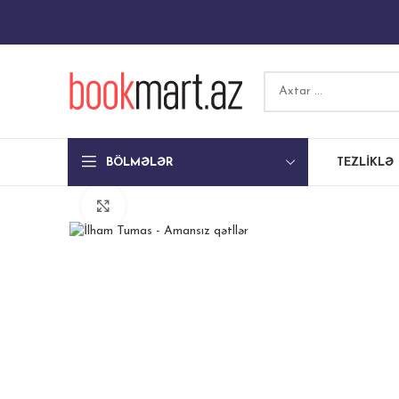
BÖLMƏLƏR
TEZLIKLƏ
Böyütmək