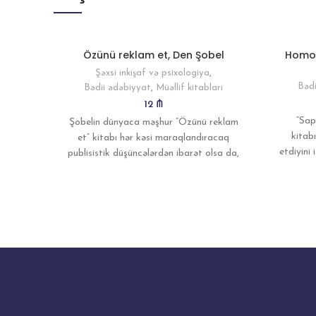
Özünü reklam et, Den Şobel
Homo 
Şəxsi inkişaf və psixologiya
,
Bədi
Bədii ədəbiyyat
,
Müəllif kitabları
12
₼
“Sap
Şobelin dünyaca məşhur “Özünü reklam
kitab
et” kitabı hər kəsi maraqlandıracaq
etdiyini
publisistik düşüncələrdən ibarət olsa da,
“saba
ilk növbədə karyera həvəskarları üçün