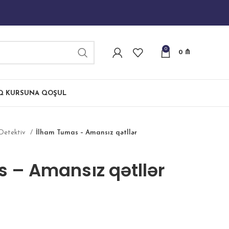
0
0
₼
IQ KURSUNA QOŞUL
Detektiv
İlham Tumas – Amansız qətllər
 – Amansız qətllər