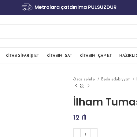
Metrolara çatdırılma PULSUZDUR
KITAB SIFARIŞ ET
KITABINI SAT
KITABINI ÇAP ET
HAZIRL
Əsas səhifə
Bədii ədəbiyyat
İlham Tumas
12
₼