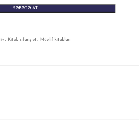
SƏBƏTƏ AT
tiv
,
Kitab sifariş et
,
Müəllif kitabları