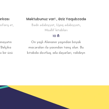
arkası
Məktubunuz var! , Əziz Yaqubzadə
Güzg
sifariş et
,
Bədii ədəbiyyat
,
Uşaq ədəbiyyatı
,
Bədii 
Müəllif kitabları
10
₼
Aqat
cinayətin
On yaşlı Alenanın yaşından böyük
detekt
“Belçika
macəraları ilə yaxından tanış olun. Bu
Badk
ı bir üzü
kitabda dostluq, ailə dəyərləri, valideyn
Qreql
sevgisi, xeyirxahlıq və bol