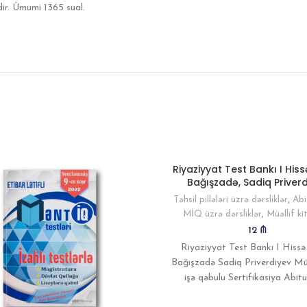
dir. Ümumi 1365 sual.
Riyaziyyat Test Bankı I Hiss
Bağışzadə, Sadiq Priver
Təhsil pillələri üzrə dərsliklər
,
Abi
MİQ üzrə dərsliklər
,
Müəllif ki
12
₼
Riyaziyyat Test Bankı I Hiss
Bağışzadə Sadiq Priverdiyev Müə
işə qəbulu Sertifikasiya Abitu
6000+ testlər Sınaqlar Qəbullar