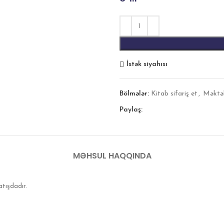
İstək siyahısı
Bölmələr:
Kitab sifariş et
,
Məktə
Paylaş:
MƏHSUL HAQQINDA
atışdadır.