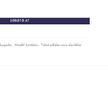
SƏBƏTƏ AT
bəqədər
,
Müəllif kitabları
,
Təhsil pillələri üzrə dərsliklər