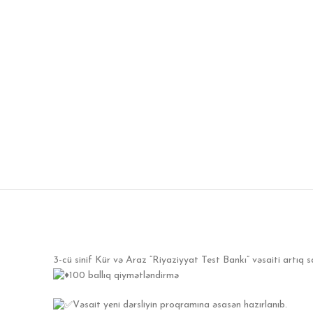
3-cü sinif Kür və Araz “Riyaziyyat Test Bankı” vəsaiti artıq s
100 ballıq qiymətləndirmə
Vəsait yeni dərsliyin proqramına əsasən hazırlanıb.