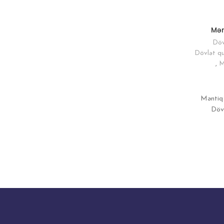
Mənt
Döv
Dövlət qu
,
M
Məntiq 
Dövl