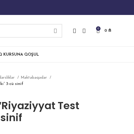
0
0
₼
IQ KURSUNA QOŞUL
dərsliklər
Məktəbəqədər
ı” 3-cü sinif
“Riyaziyyat Test
sinif