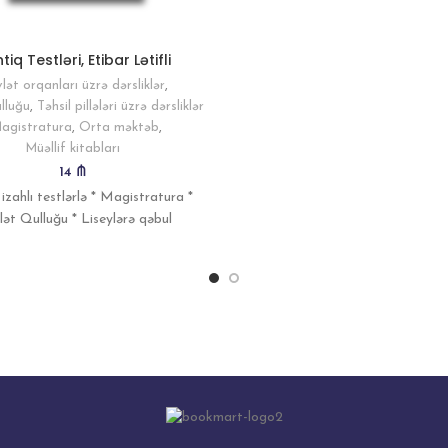
Videoizahlar
iq Testləri, Etibar Lətifli
lət orqanları üzrə dərsliklər
,
lluğu
,
Təhsil pillələri üzrə dərsliklər
agistratura
,
Orta məktəb
,
Müəllif kitabları
14
₼
izahlı testlərlə * Magistratura *
ət Qulluğu * Liseylərə qəbul