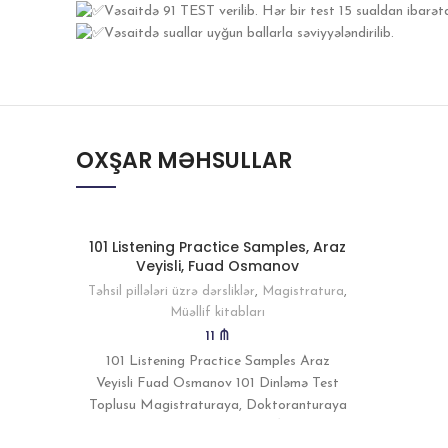
Vəsaitdə 91 TEST verilib. Hər bir test 15 sualdan ibarət
Vəsaitdə suallar uyğun ballarla səviyyələndirilib.
OXŞAR MƏHSULLAR
101 Listening Practice Samples, Araz
Veyisli, Fuad Osmanov
Təhsil pillələri üzrə dərsliklər
,
Magistratura
,
Müəllif kitabları
11
₼
101 Listening Practice Samples Araz
Veyisli Fuad Osmanov 101 Dinləmə Test
Toplusu Magistraturaya, Doktoranturaya
hazırlaşanlar və B1+ səviyyə İngilis dili