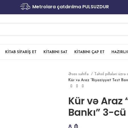
Metrolara çatdırılma PULSUZDUR
KITAB SIFARIŞ ET
KITABINI SAT
KITABINI ÇAP ET
HAZIRL
Əsas səhifə
Təhsil pillələri üzrə 
Kür və Araz “Riyaziyyat Test Bank
Kür və Araz 
Bankı” 3-cü 
8
₼