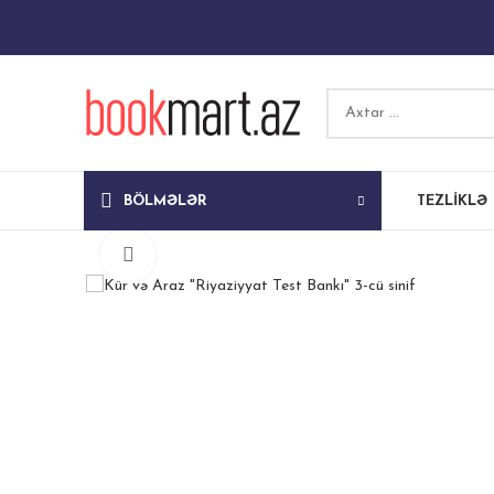
BÖLMƏLƏR
TEZLIKLƏ
Böyütmək