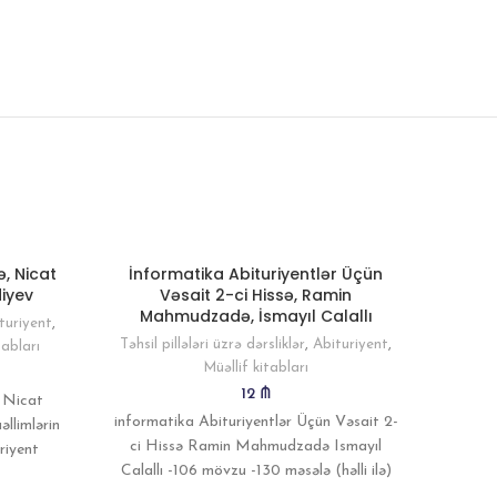
ə, Nicat
İnformatika Abituriyentlər Üçün
diyev
Vəsait 2-ci Hissə, Ramin
Abit
Mahmudzadə, İsmayıl Calallı
turiyent
,
Təhsil pillələri üzrə dərsliklər
,
Abituriyent
,
Təhsil 
tabları
Müəllif kitabları
D
12
₼
ə Nicat
informatika Abituriyentlər Üçün Vəsait 2-
Riyaz
llimlərin
ci Hissə Ramin Mahmudzadə Ismayıl
Üçün
riyent
Calallı -106 mövzu -130 məsələ (həlli ilə)
 Cavablar
-633 müstəqil qiymətləndirmə tapşırığı