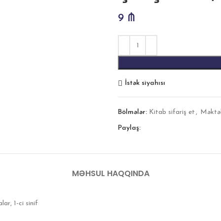
9
₼
İstək siyahısı
Bölmələr:
Kitab sifariş et
,
Məktə
Paylaş:
MƏHSUL HAQQINDA
r, 1-ci sinif