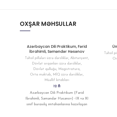
OXŞAR MƏHSULLAR
Azərbaycan Dili Praktikum, Fərid
Üm
İbrahimli, Səməndər Həsənov
Təhsil pi
Təhsil pillələri üzrə dərsliklər
,
Abituriyent
,
Or
Dövlət orqanları üzrə dərsliklər
,
Dövlət qulluğu
,
Magistratura
,
Orta məktəb
,
MİQ üzrə dərsliklər
,
Müəllif kitabları
12
₼
Azərbaycan Dili Praktikum (Fərid
Ibrahimli, Səməndər Həsənov) -IX və XI
sinif buraxılış imtahanlarına hazırlaşan
şagirdlər; -Abituriyentlər; -Olimpiada və
müsabiqələrə hazırlaşan