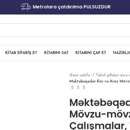
Metrolara çatdırılma PULSUZDUR
KITAB SIFARIŞ ET
KITABINI SAT
KITABINI ÇAP ET
HAZIRL
Əsas səhifə
Təhsil pillələri üzrə 
Məktəbəqədər Kür və Araz Mövzu-
Məktəbəqədə
Mövzu-mövzu
Çalışmalar, 1