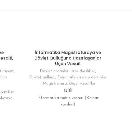
və
İnformatika Magistraturaya və
İnf
əsaiti,
Dövlət Qulluğuna Hazırlaşanlar
Üçün Vəsait
Dig
turiyent
,
Dövlət orqanları üzrə dərsliklər
,
bları
Dövlət qulluğu
,
Təhsil pillələri üzrə dərsliklər
,
Magistratura
,
Digər vəsaitlər
Riyazi
15
₼
iyentlər
İnformatika tədris vəsaiti (Kainat
vlətova
Baba
kursları)