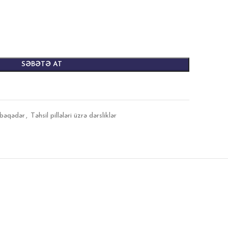
SƏBƏTƏ AT
bəqədər
,
Təhsil pillələri üzrə dərsliklər