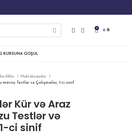
0
0
₼
IQ KURSUNA QOŞUL
dərsliklər
Məktəbəqədər
mövzu Testlər və Çalışmalar, 1-ci sinif
r Kür və Araz
 Testlər və
-ci sinif