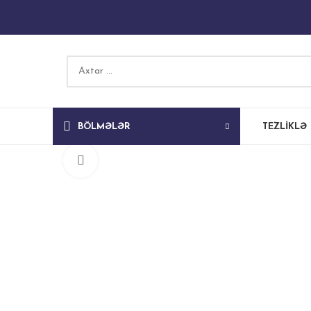
BÖLMƏLƏR
TEZLIKLƏ
Böyütmək