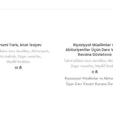
umi Tarix, Anar İsayev
Riyaziyyat Müəllimlər 
Abituriyentlər Üçün Dərs V
llələri üzrə dərsliklər
,
Abituriyent
,
Rəvanə Dövlətova
ta məktəb
,
Digər vəsaitlər
,
Təhsil pillələri üzrə dərsliklər
,
Abi
Müəllif kitabları
Digər vəsaitlər
,
Müəllif kita
10
₼
11
₼
Riyaziyyat Müəllimlər və Abitur
Üçün Dərs Vəsaiti Rəvanə Dö