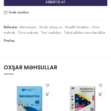
SƏBƏTƏ AT
İstək siyahısı
Bölmələr:
Abituriyent
,
Kitab sifariş et
,
Müəllif kitabları
,
Orta
məktəb
,
Orta məktəb
,
Test topluları
,
Təhsil pillələri üzrə dərsliklər
Paylaş:
OXŞAR MƏHSULLAR