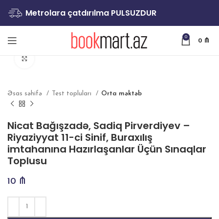
Metrolara çatdırılma PULSUZDUR
0
0
₼
Böyütmək
Əsas səhifə
Test topluları
Orta məktəb
Nicat Bağışzadə, Sadiq Pirverdiyev –
Riyaziyyat 11-ci Sinif, Buraxılış
imtahanına Hazırlaşanlar Üçün Sınaqlar
Toplusu
10
₼