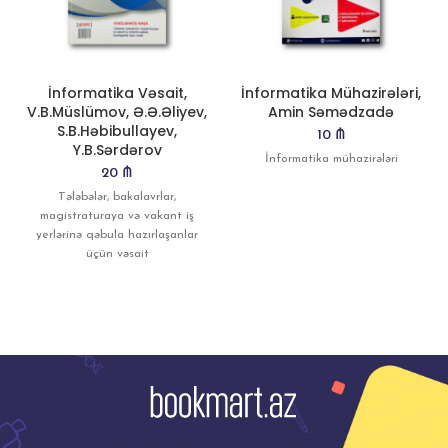
İnformatika Vəsait,
İnformatika Mühazirələri,
V.B.Müslümov, Ə.Ə.Əliyev,
Amin Səmədzadə
S.B.Həbibullayev,
10
₼
Y.B.Sərdərov
İnformatika mühazirələri
20
₼
Tələbələr, bakalavrlar,
magistraturaya və vakant iş
yerlərinə qəbula hazırlaşanlar
üçün vəsait