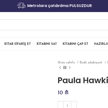
Metrolara çatdırılma PULSUZDUR
KITAB SIFARIŞ ET
KITABINI SAT
KITABINI ÇAP ET
HAZIRL
Əsas səhifə
Bədii ədəbiyyat
Paula Hawki
10
₼