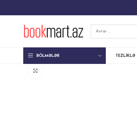
BÖLMƏLƏR
TEZLIKLƏ
Böyütmək