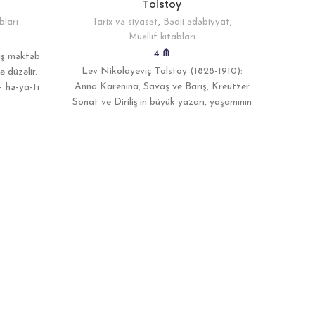
Tolstoy
bları
Tarix və siyasət
,
Bədii ədəbiyyat
,
Müəllif kitabları
4
₼
iş məktəb
Lev Nikolayeviç Tolstoy (1828-1910):
ə düzəlir.
Anna Karenina, Savaş ve Barış, Kreutzer
 hə-ya-tı
Sonat ve Diriliş’in büyük yazarı, yaşamının
son otuz yılında kendini
Bil
Ta
Stef
Mektu
uzun ö