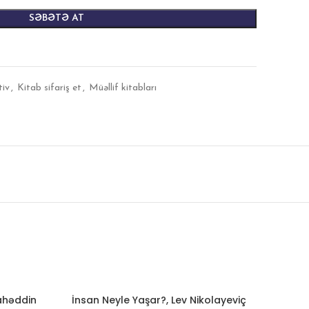
SƏBƏTƏ AT
tiv
,
Kitab sifariş et
,
Müəllif kitabları
ahəddin
İnsan Neyle Yaşar?, Lev Nikolayeviç