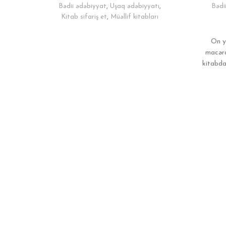
Bədii ədəbiyyat
,
Uşaq ədəbiyyatı
,
Bədi
Kitab sifariş et
,
Müəllif kitabları
On y
macəra
kitabda 