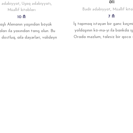
Əli
i ədəbiyyat
,
Uşaq ədəbiyyatı
,
Bədii ədəbiyyat
,
Müəllif kita
Müəllif kitabları
7
₼
10
₼
İş tapmaq istəyən bir gənc keçm
aşlı Alenanın yaşından böyük
yoldaşının kö-mə-yi ilə bankda iş
ları ilə yaxından tanış olun. Bu
Orada məzlum, talesiz bir qoca –
dostluq, ailə dəyərləri, valideyn
sevgisi, xeyirxahlıq və bol