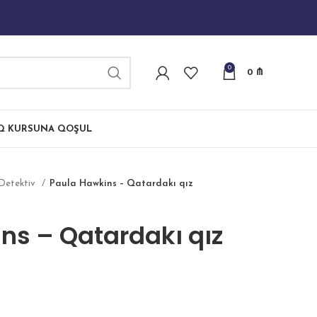
0
0
₼
IQ KURSUNA QOŞUL
Detektiv
Paula Hawkins – Qatardakı qız
ns – Qatardakı qız