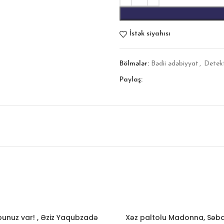
İstək siyahısı
Bölmələr:
Bədii ədəbiyyat
,
Detek
Paylaş:
unuz var! , Əziz Yaqubzadə
Xəz paltolu Madonna, Səb