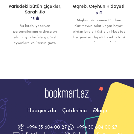
Parisdəki bütün çiçəklər,
Əqrəb, Ceyhun Hidayətli
Sarah Jio
9
₼
15
₼
Məşhur biznesmen Qurban
Bu kitabı yazarkən
Kazımovun sakit keçən həyatı
personajlarımın ardınca ən
birdən-birə alt üst olur. Həyatda
əfsunlayıcı kafelərə, gözəl
hər şeydən dəyərli hesab etdiyi
eyvanlara və Parisin gözəl
ailəsinin başına gələnlər
mənzərələrinə səyahət etdim.. Bu
səfərdə Montmartrın
pilləkənlərini
Haqqımızda
Çatdırılma
Əlaqə
+994 55 604 00 27
+994 50 604 00 27