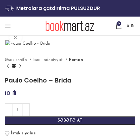
Metrolara çatdırılma PULSUZDUR
0
0
₼
Böyütmək
Əsas səhifə
Bədii ədəbiyyat
Roman
Paulo Coelho – Brida
10
₼
SƏBƏTƏ AT
İstək siyahısı