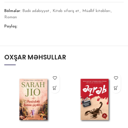
Bölmələr:
Bədii ədəbiyyat
,
Kitab sifariş et
,
Müəllif kitabları
,
Roman
Paylaş:
OXŞAR MƏHSULLAR