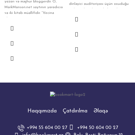
yazarı və məşhur bloggerdir. O,
dinləyici auditoriyası üçün oxuduğu
MarkManson.net saytının yaradıcısı
mühazirələrin birinci bölümüdür.
və iki kitab müəllifidir. “Vecinə
almamağın incə sənəti”
Haqqımızda
Çatdırılma
Əlaqə
+994 55 604 00 27
+994 50 604 00 27