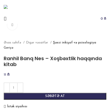
Metrolara çatdırılma PULSUZDUR
0
₼
Böyütmək
Əsas səhifə
Digər vəsaitlər
Şəxsi inkişaf və psixologiya
Geriyə
Ranhil Banq Nes – Xoşbəxtlik haqqında
kitab
11
₼
SƏBƏTƏ AT
İstək siyahısı