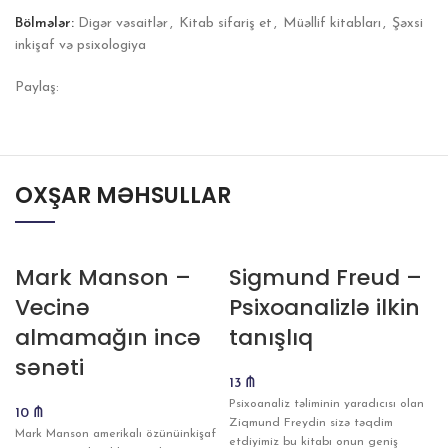
Bölmələr:
Digər vəsaitlər
,
Kitab sifariş et
,
Müəllif kitabları
,
Şəxsi
inkişaf və psixologiya
Paylaş:
OXŞAR MƏHSULLAR
Mark Manson –
Sigmund Freud –
Vecinə
Psixoanalizlə ilkin
almamağın incə
tanışlıq
sənəti
13
₼
Psixoanaliz təliminin yaradıcısı olan
10
₼
Ziqmund Freydin sizə təqdim
Mark Manson amerikalı özünüinkişaf
etdiyimiz bu kitabı onun geniş