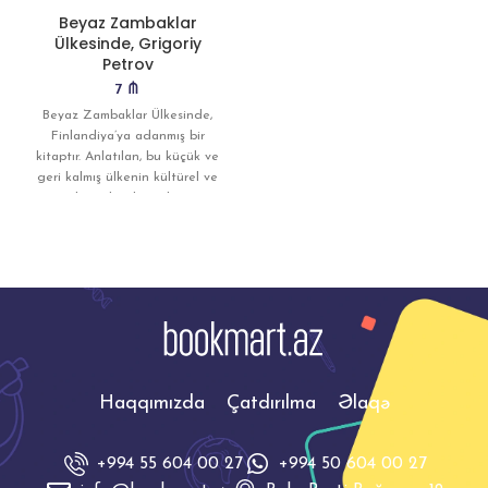
Beyaz Zambaklar
Ülkesinde, Grigoriy
Petrov
7
₼
Beyaz Zambaklar Ülkesinde,
Finlandiya’ya adanmış bir
kitaptır. Anlatılan, bu küçük ve
geri kalmış ülkenin kültürel ve
toplumsal gelişimidir. Fin
halkının
Haqqımızda
Çatdırılma
Əlaqə
+994 55 604 00 27
+994 50 604 00 27