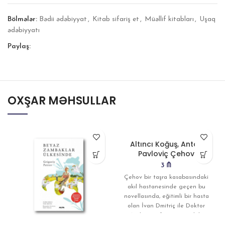
Bölmələr:
Bədii ədəbiyyat
,
Kitab sifariş et
,
Müəllif kitabları
,
Uşaq
ədəbiyyatı
Paylaş:
OXŞAR MƏHSULLAR
Altıncı Koğuş, Anton
Pavloviç Çehov
3
₼
Çehov bir taşra kasabasındaki
akıl hastanesinde geçen bu
novellasında, eğitimli bir hasta
olan İvan Dmitriç ile Doktor
Andrey Yefimıç arasındaki