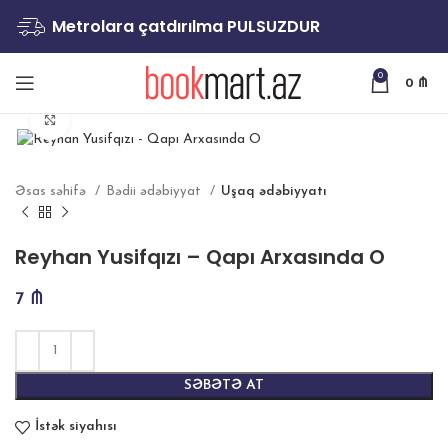
Metrolara çatdırılma PULSUZDUR
0
0
₼
Böyütmək
Əsas səhifə
Bədii ədəbiyyat
Uşaq ədəbiyyatı
Reyhan Yusifqızı – Qapı Arxasında O
7
₼
SƏBƏTƏ AT
İstək siyahısı