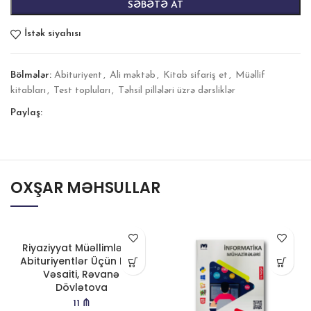
SƏBƏTƏ AT
İstək siyahısı
Bölmələr:
Abituriyent
,
Ali məktəb
,
Kitab sifariş et
,
Müəllif
kitabları
,
Test topluları
,
Təhsil pillələri üzrə dərsliklər
Paylaş:
OXŞAR MƏHSULLAR
Riyaziyyat Müəllimlər və
Abituriyentlər Üçün Dərs
Vəsaiti, Rəvanə
Dövlətova
11
₼