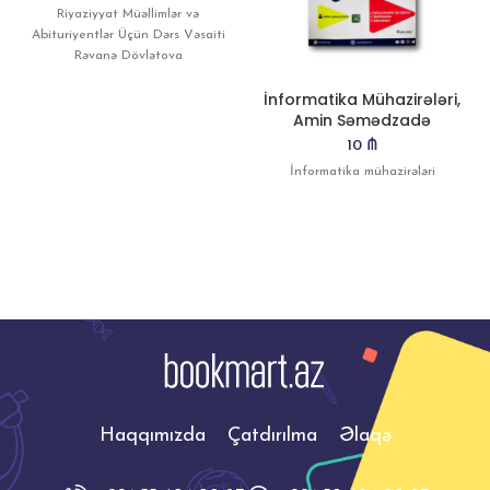
Riyaziyyat Müəllimlər və
Abituriyentlər Üçün Dərs Vəsaiti
Rəvanə Dövlətova
İnformatika Mühazirələri,
Amin Səmədzadə
10
₼
İnformatika mühazirələri
Haqqımızda
Çatdırılma
Əlaqə