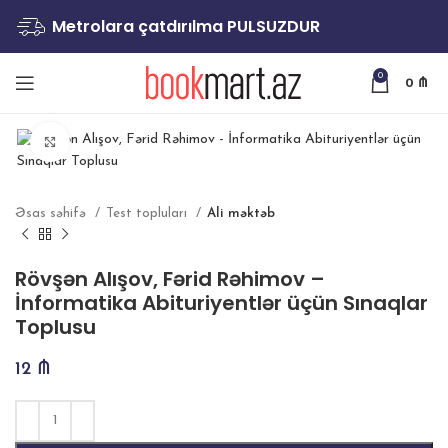
Metrolara çatdırılma PULSUZDUR
0
0
₼
Böyütmək
Əsas səhifə
Test topluları
Ali məktəb
Rövşən Alışov, Fərid Rəhimov –
İnformatika Abituriyentlər üçün Sınaqlar
Toplusu
12
₼