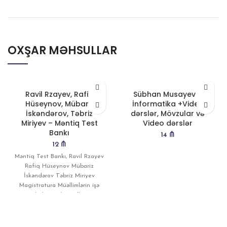
OXŞAR MƏHSULLAR
Ravil Rzayev, Rafiq
Sübhan Musayev –
Hüseynov, Mübariz
İnformatika +Video
İskəndərov, Təbriz
dərslər, Mövzular və
Miriyev – Məntiq Test
Video dərslər
Bankı
14
₼
12
₼
Məntiq Test Bankı, Ravil Rzayev
Rafiq Hüseynov Mübariz
İskəndərov Təbriz Miriyev
Magistratura Müəllimlərin işə
qəbulu Dövlət qulluğu