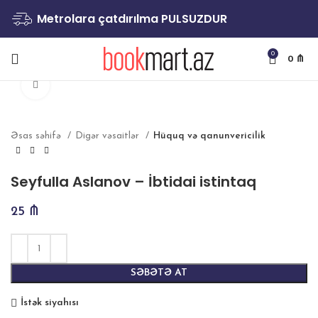
Metrolara çatdırılma PULSUZDUR
0
0
₼
Böyütmək
Əsas səhifə
Digər vəsaitlər
Hüquq və qanunvericilik
Seyfulla Aslanov – İbtidai istintaq
25
₼
SƏBƏTƏ AT
İstək siyahısı