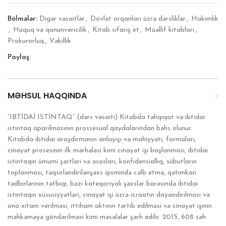
Bölmələr:
Digər vəsaitlər
,
Dövlət orqanları üzrə dərsliklər
,
Hakimlik
,
Hüquq və qanunvericilik
,
Kitab sifariş et
,
Müəllif kitabları
,
Prokurorluq
,
Vəkillik
Paylaş:
MƏHSUL HAQQINDA
“IBTİDAİ ISTİNTAQ” (dərs vəsaiti) Kitabda təhqiqat və ibtidai
istintaq aparılmasının prossesual qaydalarından bəhs olunur.
Kitabda ibtidai araşdırmanın anlayışı və mahiyyəti, formaları,
cinayət prosesinin ilk mərhələsi kimi cinayət işi başlanması, ibtidai
istintaqın ümumi şərtləri və əsasları, konfidensiallıq, sübutların
toplanması, təqsirləndirilənşəxs qismində cəlb etmə, qətimkan
tədbirlərinin tətbiqi, bəzi kateqoriyalı şəxslər barəsində ibtidai
istintaqın xüsusiyyətləri, cinayət işi üzrə icraatın dayandırılması və
ona xitam verilməsi, ittiham aktının tərtib edilməsi və cinayət işinin
məhkəməyə göndərilməsi kimi məsələlər şərh edilir. 2015, 608 səh.