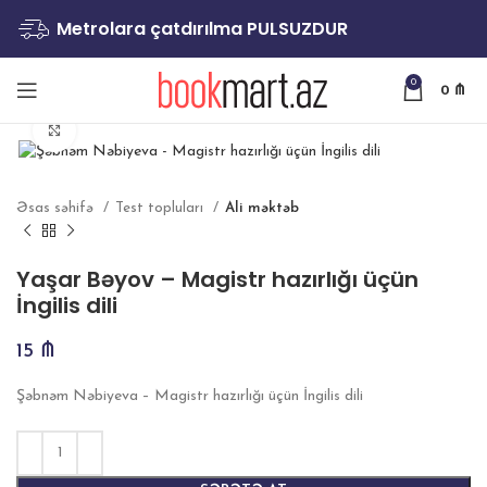
Metrolara çatdırılma PULSUZDUR
0
0
₼
Böyütmək
Əsas səhifə
Test topluları
Ali məktəb
Yaşar Bəyov – Magistr hazırlığı üçün
İngilis dili
15
₼
Şəbnəm Nəbiyeva – Magistr hazırlığı üçün İngilis dili