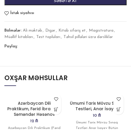
SƏBƏTƏ AT
İstək siyahısı
Bölmələr:
Ali məktəb
,
Digər
,
Kitab sifariş et
,
Magistratura
,
Müəllif kitabları
,
Test topluları
,
Təhsil pillələri üzrə dərsliklər
Paylaş:
OXŞAR MƏHSULLAR
Azərbaycan Dili
Ümumi Tarix Mövzu Sınaq
Praktikum, Fərid İbrahimli,
Testləri, Anar İsayev
Səməndər Həsənov
10
₼
12
₼
Ümumi Tarix Mövzu Sınaq
Azərbaycan Dili Praktikum (Fərid
Testləri Anar Isayev Bütün