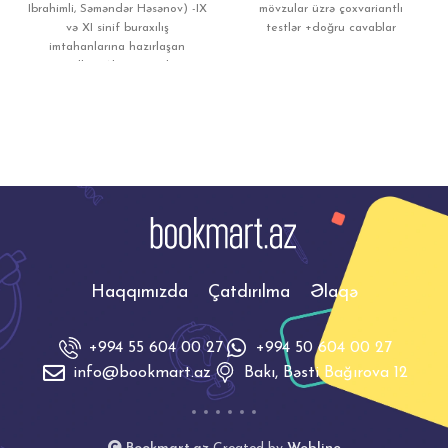
Ibrahimli, Səməndər Həsənov) -IX
mövzular üzrə çoxvariantlı
və XI sinif buraxılış
testlər +doğru cavablar
imtahanlarına hazırlaşan
şagirdlər; -Abituriyentlər; -
Olimpiada və müsabiqələrə
hazırlaşan
Haqqımızda
Çatdırılma
Əlaqə
+994 55 604 00 27
+994 50 604 00 27
info@bookmart.az
Bakı, Bəsti Bağırova 12