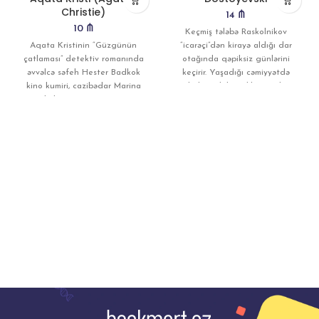
Christie)
14
₼
10
₼
Keçmiş tələbə Raskolnikov
Aqata Kristinin “Güzgünün
“icarəçi”dən kirayə aldığı dar
çatlaması” detektiv romanında
otağında qəpiksiz günlərini
əvvəlcə səfeh Hester Badkok
keçirir. Yaşadığı cəmiyyətdə
kino kumiri, cazibədar Marina
izlədiyi ədalətsizlik onu düz
Qreqlə laqqırtı vurur, sonra isə
yolundan çıxmağa vadar
Hesteri