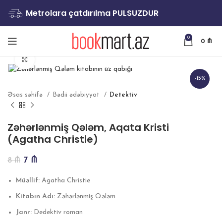
Metrolara çatdırılma PULSUZDUR
0
0
₼
Böyütmək
-15%
Əsas səhifə
Bədii ədəbiyyat
Detektiv
Zəhərlənmiş Qələm, Aqata Kristi
(Agatha Christie)
7
₼
8
₼
Müəllif:
Agatha Christie
Kitabın Adı:
Zəhərlənmiş Qələm
Janr:
Dedektiv roman