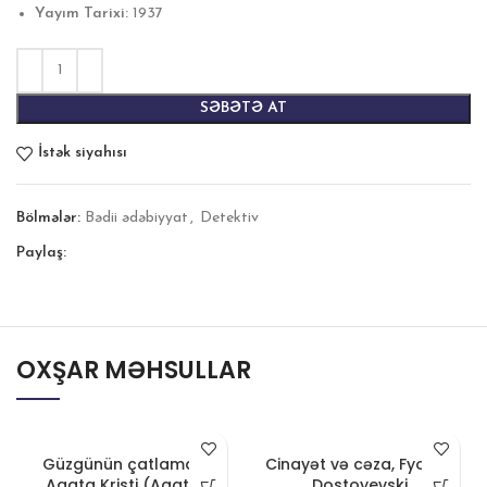
Yayım Tarixi:
1937
SƏBƏTƏ AT
İstək siyahısı
Bölmələr:
Bədii ədəbiyyat
,
Detektiv
Paylaş:
OXŞAR MƏHSULLAR
Güzgünün çatlaması,
Cinayət və cəza, Fyodor
Aqata Kristi (Agatha
Dostoyevski