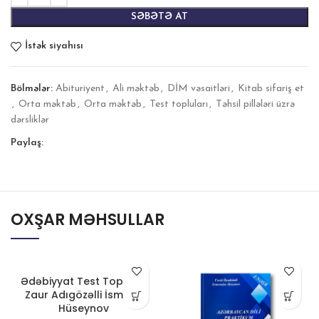
SƏBƏTƏ AT
İstək siyahısı
Bölmələr:
Abituriyent
,
Ali məktəb
,
DİM vəsaitləri
,
Kitab sifariş et
,
Orta məktəb
,
Orta məktəb
,
Test topluları
,
Təhsil pillələri üzrə
dərsliklər
Paylaş:
OXŞAR MƏHSULLAR
Ədəbiyyat Test Toplusu,
Zaur Adıgözəlli İsmayıl
Hüseynov