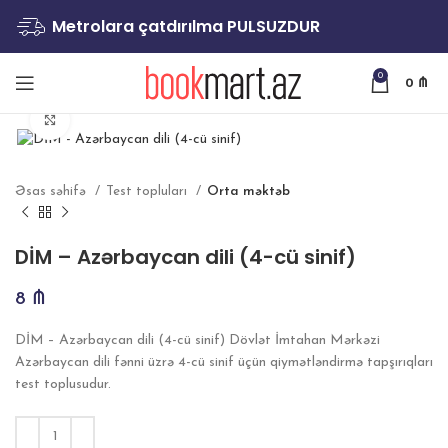
Metrolara çatdırılma PULSUZDUR
0
0
₼
Böyütmək
Əsas səhifə
Test topluları
Orta məktəb
DİM – Azərbaycan dili (4-cü sinif)
8
₼
DİM – Azərbaycan dili (4-cü sinif) Dövlət İmtahan Mərkəzi
Azərbaycan dili fənni üzrə 4-cü sinif üçün qiymətləndirmə tapşırıqları
test toplusudur.