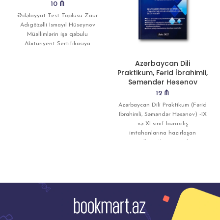
10
₼
Ədəbiyyat Test Toplusu Zaur
Adıgözəlli Ismayıl Hüseynov
Müəllimlərin işə qəbulu
Abituriyent Sertifikasiya
Azərbaycan Dili
Praktikum, Fərid İbrahimli,
Səməndər Həsənov
12
₼
Azərbaycan Dili Praktikum (Fərid
Ibrahimli, Səməndər Həsənov) -IX
və XI sinif buraxılış
imtahanlarına hazırlaşan
şagirdlər; -Abituriyentlər; -
Olimpiada və müsabiqələrə
hazırlaşan