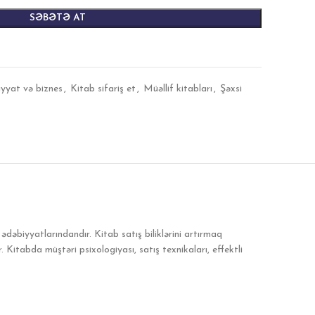
SƏBƏTƏ AT
iyyat və biznes
,
Kitab sifariş et
,
Müəllif kitabları
,
Şəxsi
ədəbiyyatlarındandır. Kitab satış biliklərini artırmaq
 Kitabda müştəri psixologiyası, satış texnikaları, effektli