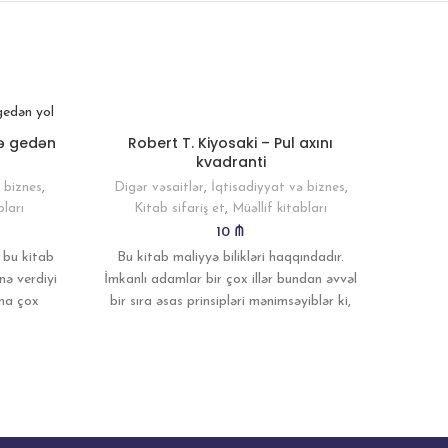
Robert T. Kiyosaki – Pul axını
Bria
yə gedən
kvadranti
Digər vəsaitlər
,
İqtisadiyyat və biznes
,
Digər
 biznes
,
Kitab sifariş et
,
Müəllif kitabları
Şəxsi i
bları
10
₼
Bu kitab maliyyə bilikləri haqqındadır.
 bu kitab
Brayan
İmkanlı adamlar bir çox illər bundan əvvəl
nə verdiyi
insa
bir sıra əsas prinsipləri mənimsəyiblər ki,
ına çox
etm
bu da
m