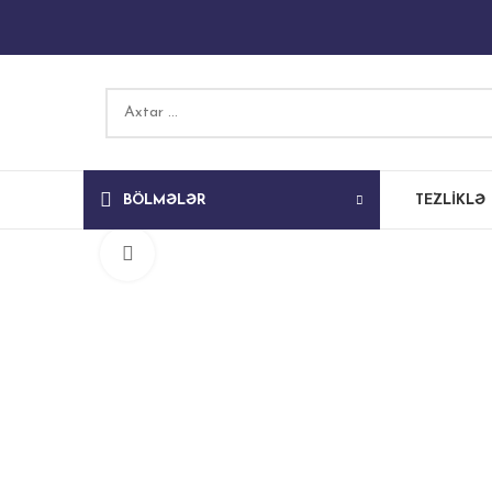
BÖLMƏLƏR
TEZLIKLƏ
Böyütmək