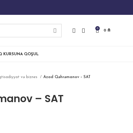
0
0
₼
IQ KURSUNA QOŞUL
qtisadiyyat və biznes
Azad Qəhrəmanov – SAT
manov – SAT