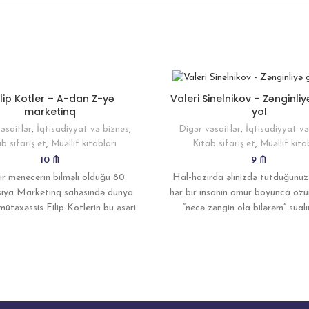
ilip Kotler – A-dan Z-yə
Valeri Sinelnikov – Zənginli
marketinq
yol
əsaitlər
,
İqtisadiyyat və biznes
,
Digər vəsaitlər
,
İqtisadiyyat və
b sifariş et
,
Müəllif kitabları
Kitab sifariş et
,
Müəllif kita
10
₼
9
₼
ir menecerin bilməli olduğu 80
Hal-hazırda əlinizdə tutduğunuz
iya Marketinq sahəsində dünya
hər bir insanın ömür boyunca özü
 mütəxəssis Filip Kotlerin bu əsəri
“necə zəngin ola bilərəm” sual
yonlarla rəhbər və marketinq
dolğun bir