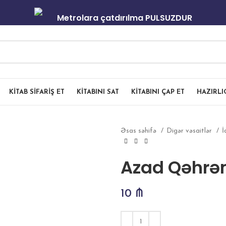
Metrolara çatdırılma PULSUZDUR
KITAB SIFARIŞ ET
KITABINI SAT
KITABINI ÇAP ET
HAZIRL
Əsas səhifə
Digər vəsaitlər
İ
Azad Qəhrə
10
₼