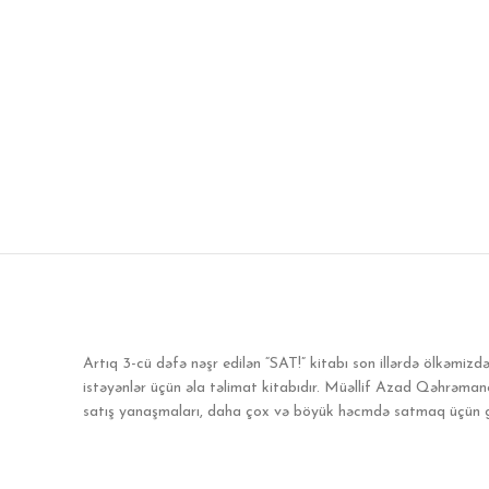
Artıq 3-cü dəfə nəşr edilən “SAT!” kitabı son illərdə ölkəmizd
istəyənlər üçün əla təlimat kitabıdır. Müəllif Azad Qəhrəmanov
satış yanaşmaları, daha çox və böyük həcmdə satmaq üçün gərək