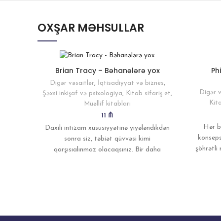
OXŞAR MƏHSULLAR
Ph
Brian Tracy – Bəhanələrə yox
Digər vəsaitlər
,
İqtisadiyyat və biznes
,
Digər v
Şəxsi inkişaf və psixologiya
,
Kitab sifariş et
,
Kita
Müəllif kitabları
11
₼
Hər b
Daxili intizam xüsusiyyətinə yiyələndikdən
konseps
sonra siz, tə­bi­ət qüvvəsi kimi
şöhrətli
qarşısıalınmaz olacaqsınız. Bir daha
mil
inkişaf etmədiyinizə görə bəhanələr gətir­
məyəcəksiniz. Cəmisi bir