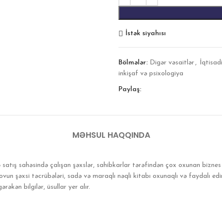
İstək siyahısı
Bölmələr:
Digər vəsaitlər
,
İqtisad
inkişaf və psixologiya
Paylaş:
MƏHSUL HAQQINDA
ə satış sahəsində çalışan şəxslər, sahibkarlar tərəfindən çox oxunan biznes 
un şəxsi təcrübələri, sadə və maraqlı nəqli kitabı oxunaqlı və faydalı edir.
ən bilgilər, üsullar yer alır.