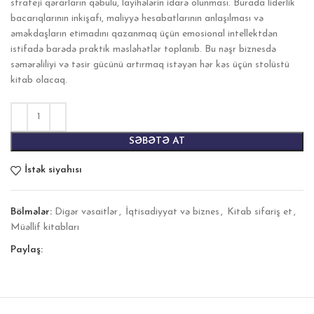
strateji qərarların qəbulu, layihələrin idarə olunması. Burada liderlik
bacarıqlarının inkişafı, maliyyə hesabatlarının anlaşılması və
əməkdaşların etimadını qazanmaq üçün emosional intellektdən
istifadə barədə praktik məsləhətlər toplanıb. Bu nəşr biznesdə
səmərəliliyi və təsir gücünü artırmaq istəyən hər kəs üçün stolüstü
kitab olacaq.
SƏBƏTƏ AT
İstək siyahısı
Bölmələr:
Digər vəsaitlər
,
İqtisadiyyat və biznes
,
Kitab sifariş et
,
Müəllif kitabları
Paylaş: