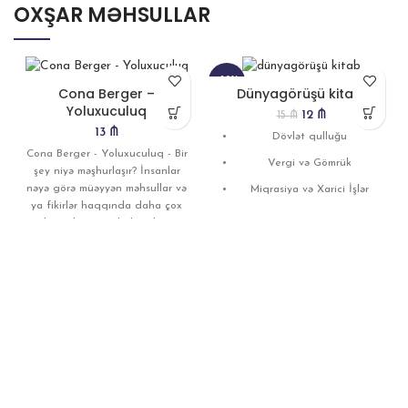
OXŞAR MƏHSULLAR
-20%
Cona Berger –
Dünyagörüşü kitabı
Yoluxuculuq
12
₼
15
₼
ENDIRIM
13
₼
Dövlət qulluğu
Cona Berger - Yoluxuculuq - Bir
Vergi və Gömrük
şey niyə məşhurlaşır? İnsanlar
nəyə görə müəyyən məhsullar və
Miqrasiya və Xarici İşlər
ya fikirlər haqqında daha çox
Digər dövlət orkqanları
danışırlar? Bəzi hekayələrin
daha yoluxucu olmasının səbəbi
Yüksəliş musabiqəsi
nədir? Sosial mediada bəzi
Dünyagörüşünü artırmaq
kontentlər niyə viral olur, bəziləri
istəyən şəxslər
isə yox? Professor Cona Berger
uzun illər ərzində bu suallara
cavab axtarıb, yoluxuculuğun
sehrini araşdırıb, sosial
düşüncənin hansı avtomobili
satın aldığımıza, hansı paltarı
geyindiyimizə, hətta övladımıza