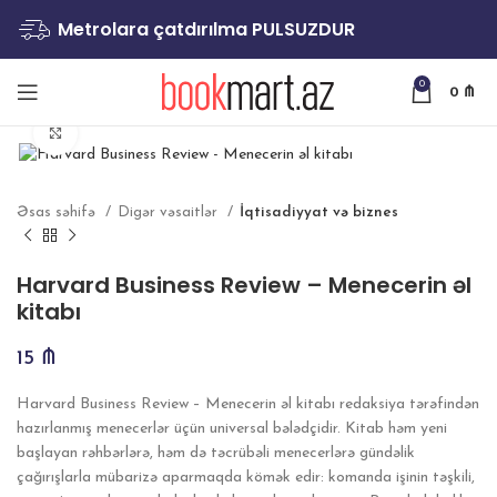
Metrolara çatdırılma PULSUZDUR
0
0
₼
Böyütmək
Əsas səhifə
Digər vəsaitlər
İqtisadiyyat və biznes
Harvard Business Review – Menecerin əl
kitabı
15
₼
Harvard Business Review – Menecerin əl kitabı redaksiya tərəfindən
hazırlanmış menecerlər üçün universal bələdçidir. Kitab həm yeni
başlayan rəhbərlərə, həm də təcrübəli menecerlərə gündəlik
çağırışlarla mübarizə aparmaqda kömək edir: komanda işinin təşkili,