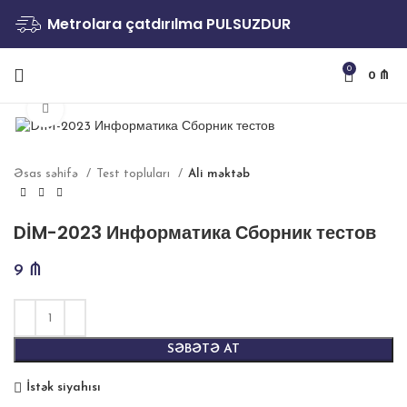
Metrolara çatdırılma PULSUZDUR
0
0
₼
Böyütmək
Əsas səhifə
Test topluları
Ali məktəb
DİM-2023 Информатика Сборник тестов
9
₼
SƏBƏTƏ AT
İstək siyahısı