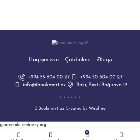
jurnalının ayrı-ayrı saylarında
jurnalının ayrı-ayrı saylarında
dərc edilmiş test
dərc edilmiş test
Haqqımızda
Çatdırılma
Əlaqə
+994 55 604 00 27
+994 50 604 00 27
info@bookmart.az
Bakı, Bəsti Bağırova 12
Bookmart.az
Created by
Webline
guatemala-embassy.org
0