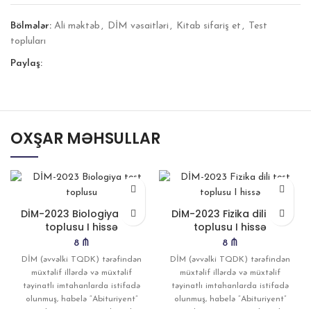
Bölmələr:
Ali məktəb
,
DİM vəsaitləri
,
Kitab sifariş et
,
Test
topluları
Paylaş:
OXŞAR MƏHSULLAR
DİM-2023 Biologiya test
DİM-2023 Fizika dili test
toplusu I hissə
toplusu I hissə
8
₼
8
₼
DİM (əvvəlki TQDK) tərəfindən
DİM (əvvəlki TQDK) tərəfindən
müxtəlif illərdə və müxtəlif
müxtəlif illərdə və müxtəlif
təyinatlı imtahanlarda istifadə
təyinatlı imtahanlarda istifadə
olunmuş, habelə “Abituriyent”
olunmuş, habelə “Abituriyent”