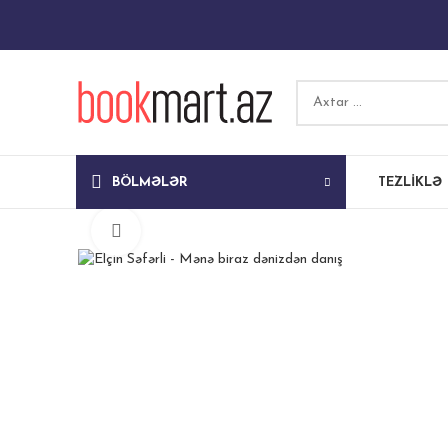
BÖLMƏLƏR
TEZLIKLƏ
Böyütmək