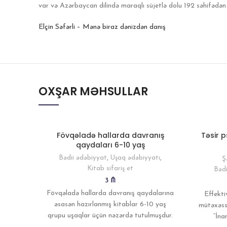
var və Azərbaycan dilində maraqlı süjetlə dolu 192 səhifədən 
Elçin Səfərli – Mənə biraz dənizdən danış
OXŞAR MƏHSULLAR
Fövqəladə hallarda davranış
Təsir p
qaydaları 6-10 yaş
Bədii ədəbiyyat
,
Uşaq ədəbiyyatı
,
Ş
Kitab sifariş et
Bədi
3
₼
Fövqəladə hallarda davranış qaydalarına
Effekti
əsasən hazırlanmış kitablar 6-10 yaş
mütəxəssi
qrupu uşaqlar üçün nəzərdə tutulmuşdur.
“İna