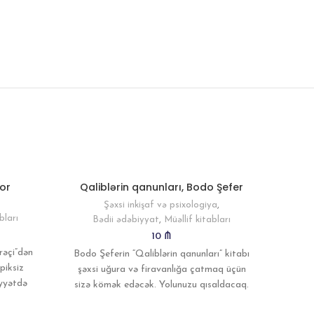
or
Qaliblərin qanunları, Bodo Şefer
Paris
Şəxsi inkişaf və psixologiya
,
Bə
bları
Bədii ədəbiyyat
,
Müəllif kitabları
10
₼
Bu 
rəçi”dən
Bodo Şeferin “Qaliblərin qanunları” kitabı
ardı
piksiz
şəxsi uğura və firavanlığa çatmaq üçün
eyvanl
iyyətdə
sizə kömək edəcək. Yolunuzu qısaldacaq.
səyah
olundan
Müəllif oxucuya yığcam, anlaşılan