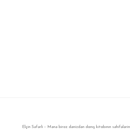
Elçin Səfərli – Mənə biraz dənizdən danış kitabının səhifələr