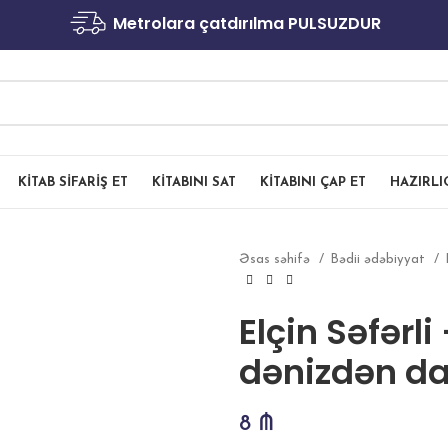
Metrolara çatdırılma PULSUZDUR
KITAB SIFARIŞ ET
KITABINI SAT
KITABINI ÇAP ET
HAZIRL
Əsas səhifə
Bədii ədəbiyyat
Elçin Səfərl
dənizdən da
8
₼