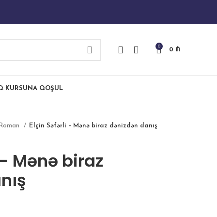
0
0
₼
IQ KURSUNA QOŞUL
Roman
Elçin Səfərli – Mənə biraz dənizdən danış
i – Mənə biraz
nış