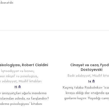
ibarətdir.
sixologiyası, Robert Cialdini
Cinayət və cəza, Fyod
Dostoyevski
İqtisadiyyat və biznes
,
Bədii ədəbiyyat
,
Müəllif kita
əxsi inkişaf və psixologiya
,
i ədəbiyyat
,
Müəllif kitabları
14
₼
15
₼
Keçmiş tələbə Raskolnikov “ica
kirayə aldığı dar otağında qə
v ünsiyyətçiləri uğurlu inandırma
günlərini keçirir. Yaşadığı cəm
slərindən əslində, nə fərqləndirir?
izlədiyi ədalətsizlik onu düz y
ndırma psixologiyası” kitabını