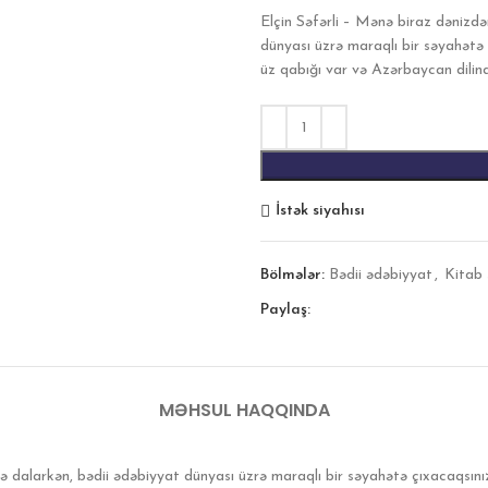
Elçin Səfərli – Mənə biraz dənizdən
dünyası üzrə maraqlı bir səyahətə
üz qabığı var və Azərbaycan dilind
İstək siyahısı
Bölmələr:
Bədii ədəbiyyat
,
Kitab 
Paylaş:
MƏHSUL HAQQINDA
inə dalarkən, bədii ədəbiyyat dünyası üzrə maraqlı bir səyahətə çıxacaqsın