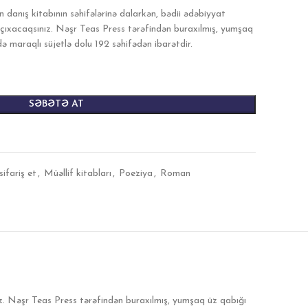
 danış kitabının səhifələrinə dalarkən, bədii ədəbiyyat
 çıxacaqsınız. Nəşr Teas Press tərəfindən buraxılmış, yumşaq
ə maraqlı süjetlə dolu 192 səhifədən ibarətdir.
SƏBƏTƏ AT
sifariş et
,
Müəllif kitabları
,
Poeziya
,
Roman
ız. Nəşr Teas Press tərəfindən buraxılmış, yumşaq üz qabığı