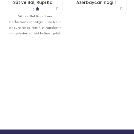
Süt ve Bal, Rupi Kaur
Azərbaycan nağılları
15
₼
Süt ve Bal Rupi Kaur
Performans sanatçısı Rupi Kaur
bir süre önce feminist hareketin
simgelerinden biri haline geldi.
Kaur’un, “Her