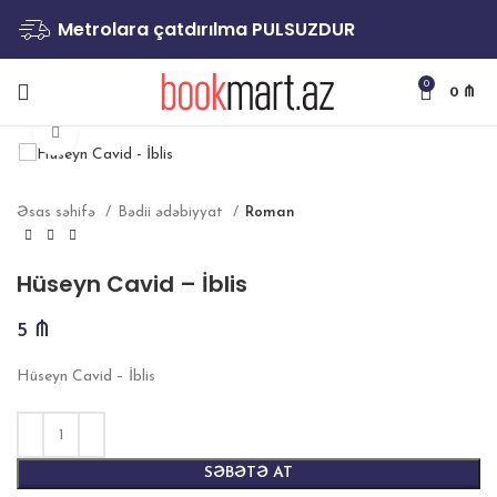
Metrolara çatdırılma PULSUZDUR
0
0
₼
Böyütmək
Əsas səhifə
Bədii ədəbiyyat
Roman
Hüseyn Cavid – İblis
5
₼
Hüseyn Cavid – İblis
SƏBƏTƏ AT