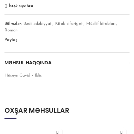
İstək siyahısı
Bölmələr:
Bədii ədəbiyyat
,
Kitab sifariş et
,
Müəllif kitabları
,
Roman
Paylaş:
MƏHSUL HAQQINDA
Hüseyn Cavid – İblis
OXŞAR MƏHSULLAR