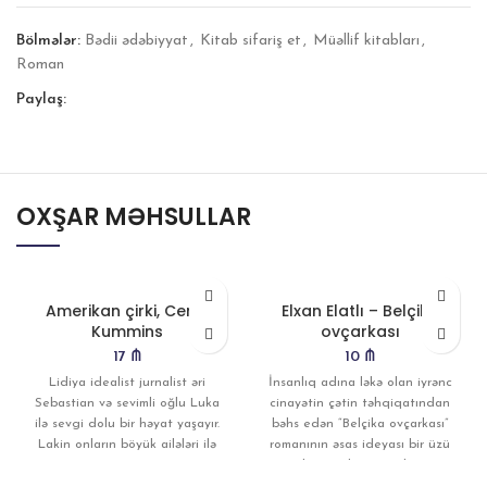
Bölmələr:
Bədii ədəbiyyat
,
Kitab sifariş et
,
Müəllif kitabları
,
Roman
Paylaş:
OXŞAR MƏHSULLAR
Amerikan çirki, Cenni
Elxan Elatlı – Belçika
Kummins
ovçarkası
17
₼
10
₼
Lidiya idealist jurnalist əri
İnsanlıq adına ləkə olan iyrənc
Sebastian və sevimli oğlu Luka
cinayətin çətin təhqiqatından
ilə sevgi dolu bir həyat yaşayır.
bəhs edən “Belçika ovçarkası”
Lakin onların böyük ailələri ilə
romanının əsas ideyası bir üzü
ilə insanları yaşadan