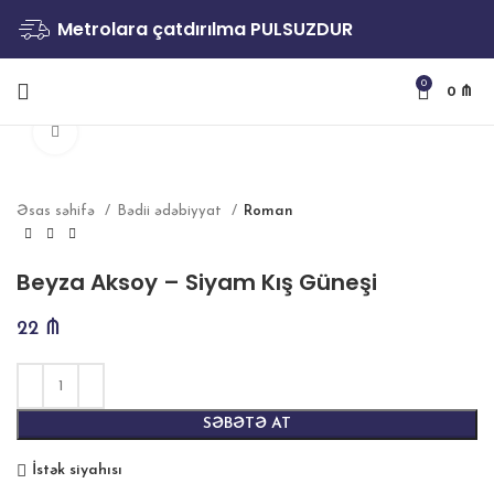
Metrolara çatdırılma PULSUZDUR
0
0
₼
Böyütmək
Əsas səhifə
Bədii ədəbiyyat
Roman
Beyza Aksoy – Siyam Kış Güneşi
22
₼
SƏBƏTƏ AT
İstək siyahısı