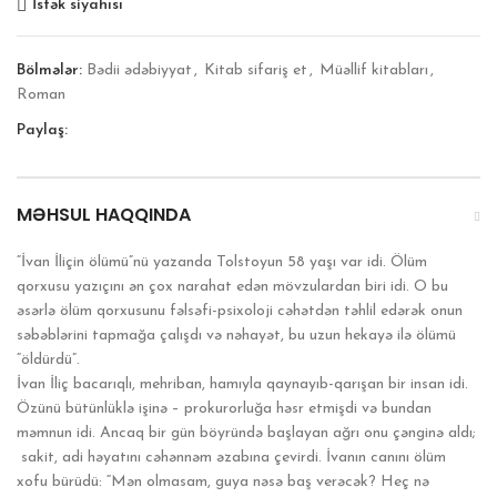
İstək siyahısı
Bölmələr:
Bədii ədəbiyyat
,
Kitab sifariş et
,
Müəllif kitabları
,
Roman
Paylaş:
MƏHSUL HAQQINDA
“İvan İliçin ölümü”nü yazanda Tolstoyun 58 yaşı var idi. Ölüm
qorxusu yazıçını ən çox narahat edən mövzulardan biri idi. O bu
əsərlə ölüm qorxusunu fəlsəfi-psixoloji cəhətdən təhlil edərək onun
səbəblərini tapmağa çalışdı və nəhayət, bu uzun hekayə ilə ölümü
“öldürdü”.
İvan İliç bacarıqlı, mehriban, hamıyla qaynayıb-qarışan bir insan idi.
Özünü bütünlüklə işinə – prokurorluğa həsr etmişdi və bundan
məmnun idi. Ancaq bir gün böyründə başlayan ağrı onu çənginə aldı;
sakit, adi həyatını cəhənnəm əzabına çevirdi. İvanın canını ölüm
xofu bürüdü: “Mən olmasam, guya nəsə baş verəcək? Heç nə