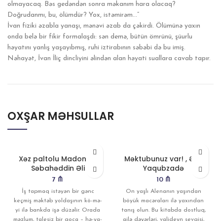
olmayacaq. Bəs gedəndən sonra məkanım hara olacaq?
Doğrudanmı, bu, ölümdür? Yox, istəmirəm…”
İvan fiziki əzabla yanaşı, mənəvi əzab da çəkirdi. Ölümünə yaxın
onda belə bir fikir formalaşdı: sən demə, bütün ömrünü, şüurlu
həyatını yanlış yaşayıbmış, ruhi iztirabının səbəbi də bu imiş.
Nəhayət, İvan İliç dincliyini əlindən alan həyati suallara cavab tapır.
OXŞAR MƏHSULLAR
Xəz paltolu Madonna,
Məktubunuz var! , Əziz
Səbahəddin Əli
Yaqubzadə
7
₼
10
₼
İş tapmaq istəyən bir gənc
On yaşlı Alenanın yaşından
keçmiş məktəb yoldaşının kö-mə-
böyük macəraları ilə yaxından
yi ilə bankda işə düzəlir. Orada
tanış olun. Bu kitabda dostluq,
məzlum, talesiz bir qoca – hə-ya-
ailə dəyərləri, valideyn sevgisi,