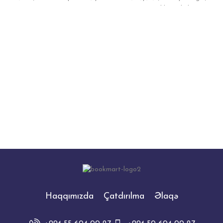
tı
xeyirxahlıq və bol
Haqqımızda
Çatdırılma
Əlaqə