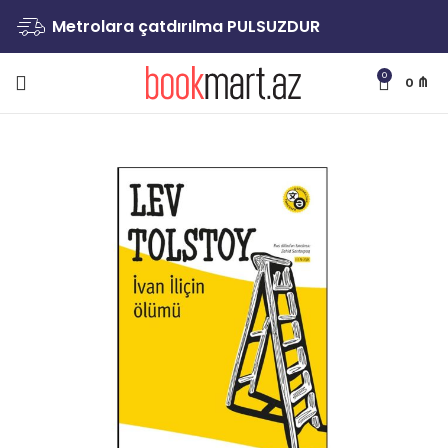
Metrolara çatdırılma PULSUZDUR
0
0
₼