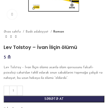
Böyütmək
Əsas səhifə
Bədii ədəbiyyat
Roman
Lev Tolstoy – İvan İliçin ölümü
5
₼
Lev Tolstoy – İvan İliçin ölümü əsərilə ölüm qorxusunu fəlsəfi-
psixoloji cəhətdən təhlil edərək onun səbəblərini tapmağa çalışdı və
nəhayət, bu uzun hekayə ilə ölümü “öldürdü”.
SƏBƏTƏ AT