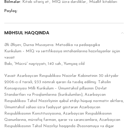
Bölmələr:
Kitab sifariş et
,
MİQ üzrə dərsliklər
,
Müəllif kitabları
Paylaş:
MƏHSUL HAQQINDA
Əli Əliyev, Durna Musayeva. Metodika və pedaqogika
Kurikulum – MİQ və sertifikasiya imtahanlarına hazırlaşanlar üçün
vəsait
Bakı, “Mücrü” nəşriyyatı, 140 səh., Yumşaq cild
Vəsait Azərbaycan Respublikası Nazirlər Kabinetinin 30 oktyabr
2006-cı il tarixli, 233 nömrəli qərarı ilə təsdiq edilmiş: Təhsilin
Konsepsiyası Milli Kurikulum – Ümumtəhsil pilləsinin Dövlət
Standartları və Proqlamlarına (kurikulumları), Azərbaycan
Respublikası Təhsil Nazirliyinin qəbul etdiyi hüquqi normativ aktlara,
Ümumtəhsil sahəsi üzrə fəaliyyət göstərən Azərbaycan
Respublikasının Konstitusiyasına, Azərbaycan Respublikasının
Qanunlarına, müvafiq fərman, qərar və sərəncamlara, Azərbaycan
Respublikasının Təhsil Nazirliyi haqqında Əsasnaməyə və digər