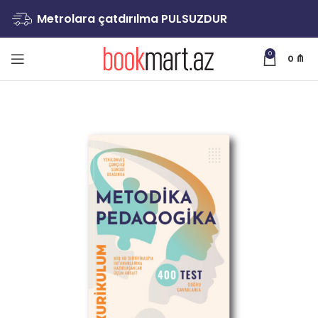
Metrolara çatdırılma PULSUZDUR
0
0
₼