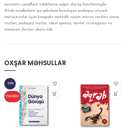
normativ sənədlərin tələblərinə uyğun olaraq hazırlanmışdır.
Kitab müəllimlərin işə qəbuluna hazırlaşan pedaqoji ixtisaslı
mütəxəssislər üçün kompakt metodik vəsait, mövzu testləri, sınaq
testləri, pedaqoji testlər, təhsil qanunu, dövlət strategiyası və
nümunəvi dərsləri əhatə edir.
OXŞAR MƏHSULLAR
-20%
ENDIRIM