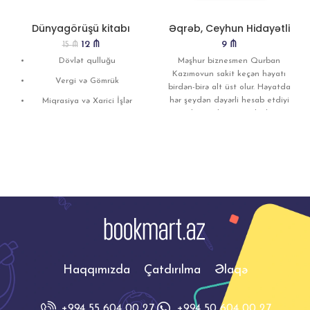
Dünyagörüşü kitabı
Əqrəb, Ceyhun Hidayətli
12
₼
9
₼
15
₼
Dövlət qulluğu
Məşhur biznesmen Qurban
Kazımovun sakit keçən həyatı
Vergi və Gömrük
birdən-birə alt üst olur. Həyatda
hər şeydən dəyərli hesab etdiyi
Miqrasiya və Xarici İşlər
ailəsinin başına gələnlər
Digər dövlət orkqanları
Yüksəliş musabiqəsi
Dünyagörüşünü artırmaq
istəyən şəxslər
Haqqımızda
Çatdırılma
Əlaqə
+994 55 604 00 27
+994 50 604 00 27