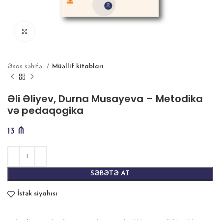
Böyütmək
Əsas səhifə
Müəllif kitabları
Əli Əliyev, Durna Musayeva – Metodika
və pedaqogika
13
₼
SƏBƏTƏ AT
İstək siyahısı