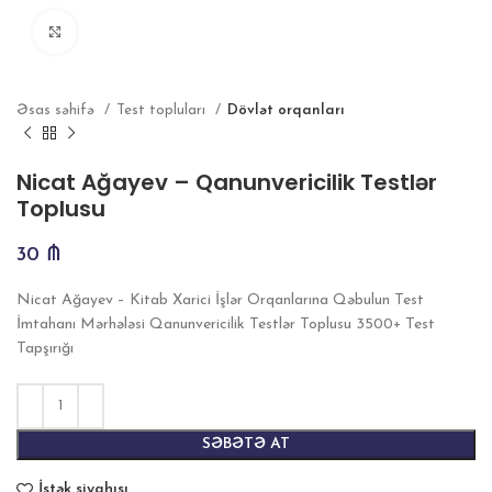
Böyütmək
Əsas səhifə
Test topluları
Dövlət orqanları
Nicat Ağayev – Qanunvericilik Testlər
Toplusu
30
₼
Nicat Ağayev – Kitab Xarici İşlər Orqanlarına Qəbulun Test
İmtahanı Mərhələsi Qanunvericilik Testlər Toplusu 3500+ Test
Tapşırığı
SƏBƏTƏ AT
İstək siyahısı