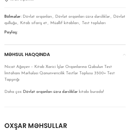
Bölmələr:
Dövlət orqanları
,
Dövlət orqanları üzrə dərsliklər
,
Dövlət
qulluğu
,
Kitab sifariş et
,
Müəllif kitabları
,
Test topluları
Paylaş:
MƏHSUL HAQQINDA
Nicat Ağayev – Kitab Xarici İşlər Orqanlarına Qəbulun Test
İmtahanı Mərhələsi Qanunvericilik Testlər Toplusu 3500+ Test
Tapşırığı
Daha çox
Dövlət orqanları üzrə dərsliklər
kitabı burada!
OXŞAR MƏHSULLAR