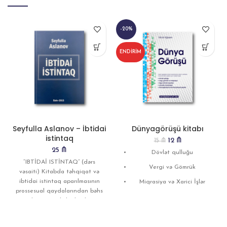
-20%
ENDIRIM
Seyfulla Aslanov – İbtidai
Dünyagörüşü kitabı
istintaq
12
₼
15
₼
25
₼
Dövlət qulluğu
“IBTİDAİ ISTİNTAQ” (dərs
Vergi və Gömrük
vəsaiti) Kitabda təhqiqat və
ibtidai istintaq aparılmasının
Miqrasiya və Xarici İşlər
prossesual qaydalarından bəhs
Digər dövlət orkqanları
olunur. Kitabda ibtidai
araşdırmanın anlayışı və
Yüksəliş musabiqəsi
mahiyyəti,
Dünyagörüşünü artırmaq