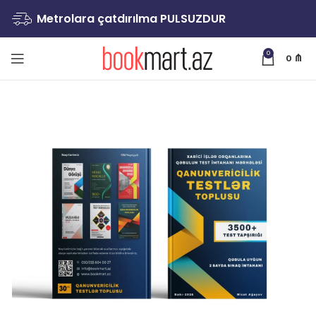
Metrolara çatdırılma PULSUZDUR
0
0
₼