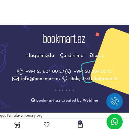
istəyən şəxslər
Haqqımızda
Çatdırılma
Əlaqə
+994 55 604 00 27
+994 50 604 00 27
info@bookmart.az
Bakı, Bəsti Bağırova 12
Bookmart.az
Created by
Webline
guatemala-embassy.org
0