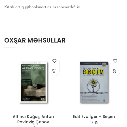
Kitab artıq @bookmart.az hesabımızda! 💫
OXŞAR MƏHSULLAR
Altıncı Koğuş, Anton
Edit Eva İger – Seçim
Pavloviç Çehov
15
₼