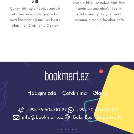
3
₼
Məşhur klinik psixoloq Edit Eva
Çehov bir taşra kasabasındaki
İgerin qələmə aldığı “Seçim”
akıl hastanesinde geçen bu
kitabı maraqlı və çox təsirli
novellasında, eğitimli bir hasta
memuar olmaqla bərabər, şəfa
olan İvan Dmitriç ile Doktor
yollarında möhtəşəm
Andrey Yefimıç arasındaki
Haqqımızda
Çatdırılma
Əlaqə
+994 55 604 00 27
+994 50 604 00 27
info@bookmart.az
Bakı, Bəsti Bağırova 12