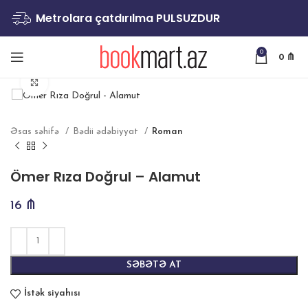
Metrolara çatdırılma PULSUZDUR
0
0
₼
Böyütmək
Əsas səhifə
Bədii ədəbiyyat
Roman
Ömer Rıza Doğrul – Alamut
16
₼
SƏBƏTƏ AT
İstək siyahısı