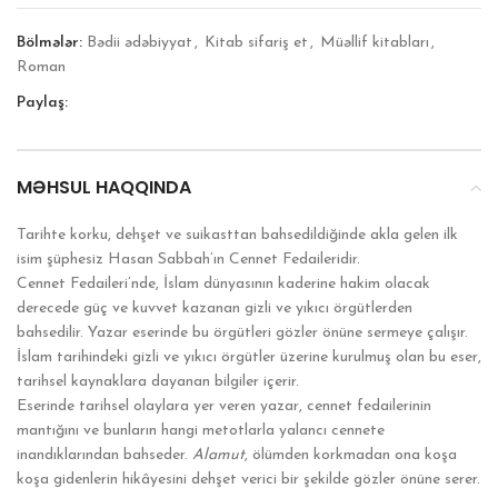
Bölmələr:
Bədii ədəbiyyat
,
Kitab sifariş et
,
Müəllif kitabları
,
Roman
Paylaş:
MƏHSUL HAQQINDA
Tarihte korku, dehşet ve suikasttan bahsedildiğinde akla gelen ilk
isim şüphesiz Hasan Sabbah’ın Cennet Fedaileridir.
Cennet Fedaileri’nde, İslam dünyasının kaderine hakim olacak
derecede güç ve kuvvet kazanan gizli ve yıkıcı örgütlerden
bahsedilir. Yazar eserinde bu örgütleri gözler önüne sermeye çalışır.
İslam tarihindeki gizli ve yıkıcı örgütler üzerine kurulmuş olan bu eser,
tarihsel kaynaklara dayanan bilgiler içerir.
Eserinde tarihsel olaylara yer veren yazar, cennet fedailerinin
mantığını ve bunların hangi metotlarla yalancı cennete
inandıklarından bahseder.
Alamut
, ölümden korkmadan ona koşa
koşa gidenlerin hikâyesini dehşet verici bir şekilde gözler önüne serer.