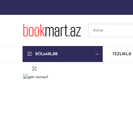
BÖLMƏLƏR
TEZLIKLƏ
Böyütmək