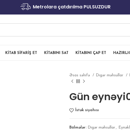
Metrolara çatdırılma PULSUZDUR
KITAB SIFARIŞ ET
KITABINI SAT
KITABINI ÇAP ET
HAZIRL
Əsas səhifə
Digər məhsullar
Gün eynəyi
İstək siyahısı
Bölmələr:
Digər məhsullar
,
Eynəkl