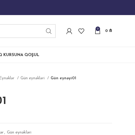
0
0
₼
IQ KURSUNA QOŞUL
Eynəklər
Gün eynəkləri
Gün eynəyi01
01
ər
,
Gün eynəkləri