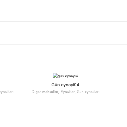
Gün eynəyi04
ynəkləri
Digər məhsullar
,
Eynəklər
,
Gün eynəkləri