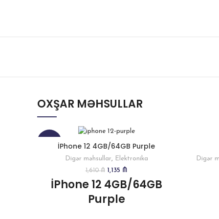
OXŞAR MƏHSULLAR
-30%
İPhone 12 4GB/64GB Purple
Digər məhsullar
,
Elektronika
Digər m
1,135
₼
1,610
₼
İPhone 12 4GB/64GB
Purple
Yalnız nağd alış ilə
mövcuddur