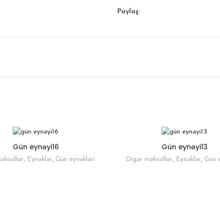
Paylaş:
Gün eynəyi16
Gün eynəyi13
əhsullar
,
Eynəklər
,
Gün eynəkləri
Digər məhsullar
,
Eynəklər
,
Gün e