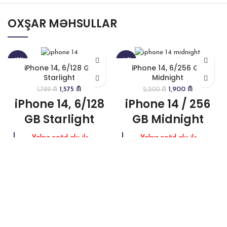
OXŞAR MƏHSULLAR
-12%
-14%
iPhone 14, 6/128 GB
iPhone 14, 6/256 GB
Starlight
Midnight
1,575
₼
1,900
₼
1,789
₼
2,200
₼
iPhone 14, 6/128
iPhone 14 / 256
GB Starlight
GB Midnight
Yalnız nağd alış ilə
Yalnız nağd alış ilə
mövcuddur
mövcuddur
Brend : Apple
Brend : Apple
Əməliyyat sistemi:
Əməliyyat sistemi:
iOS 16
iOS 16
Daxili yaddaş : 128
Daxili yaddaş : 256
GB
GB