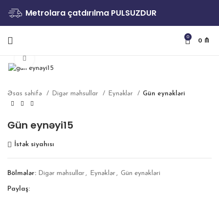
Metrolara çatdırılma PULSUZDUR
0
0
₼
Böyütmək
Əsas səhifə
Digər məhsullar
Eynəklər
Gün eynəkləri
Gün eynəyi15
İstək siyahısı
Bölmələr:
Digər məhsullar
,
Eynəklər
,
Gün eynəkləri
Paylaş: