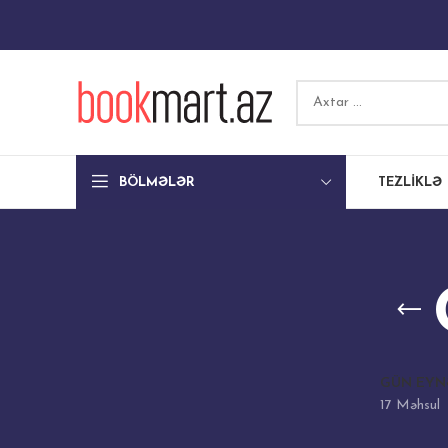
BÖLMƏLƏR
TEZLIKLƏ
GÜN EYN
17 Məhsul