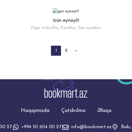
Gün eynəyi11
Digər məhsullar
,
Eynəklər
,
Gün eynəkləri
1
2
→
Haqqımızda
Çatdırılma
Əlaqə
 00 27
+994 50 604 00 27
info@bookmart.az
Bakı,