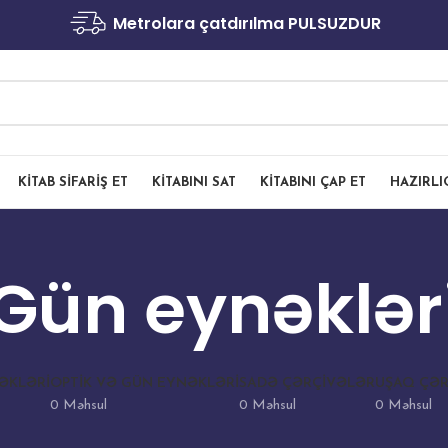
Metrolara çatdırılma PULSUZDUR
KITAB SIFARIŞ ET
KITABINI SAT
KITABINI ÇAP ET
HAZIRL
Gün eynəklər
ƏKLƏRI
OPTIK VƏ GÜN EYNƏKLƏRI
SADƏ ÇƏRÇIVƏLƏR
UŞAQ ÇƏR
0 Məhsul
0 Məhsul
0 Məhsul