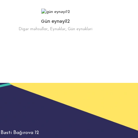
Gün eynəyi12
Digər məhsullar
,
Eynəklər
,
Gün eynəkləri
 Bəsti Bağırova 12