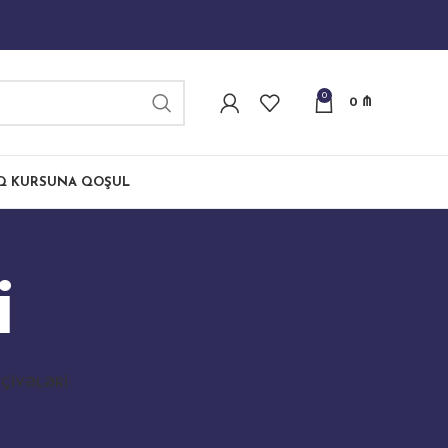
0
0
₼
IQ KURSUNA QOŞUL
i
ÇIVƏLƏRI