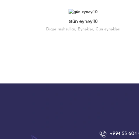
Gün eynəyi10
Digər məhsullar
,
Eynəklər
,
Gün eynəkləri
+994 55 604