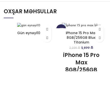
OXŞAR MƏHSULLAR
-12%
Gün eynəyi10
iPhone 15 Pro Max
8GB/256GB Blue
Titanium
2,899
₼
3,299
₼
iPhone 15 Pro
Max
8GB/256GB
Blue Titanium
Yalnız nağd alış ilə
mövcuddur
Brend : Apple
Əməliyyat sistemi: Apple iOS
Daxili yaddaş : 256 GB