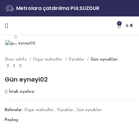
Metrolara çatdırılma PULSUZDUR
0
0
₼
Böyütmək
Əsas səhifə
Digər məhsullar
Eynəklər
Gün eynəkləri
Gün eynəyi02
İstək siyahısı
Bölmələr:
Digər məhsullar
,
Eynəklər
,
Gün eynəkləri
Paylaş: