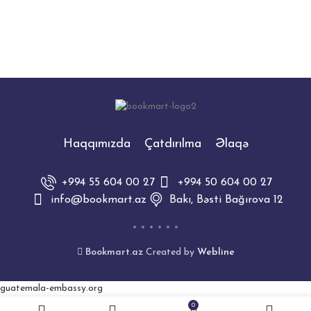
Operativ yaddaş : 8 GB
Haqqımızda
Çatdırılma
Əlaqə
+994 55 604 00 27
+994 50 604 00 27
info@bookmart.az
Bakı, Bəsti Bağırova 12
Bookmart.az
Created by
Webline
guatemala-embassy.org
0