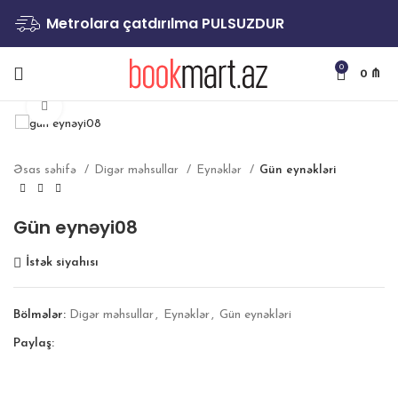
Metrolara çatdırılma PULSUZDUR
0
0
₼
Böyütmək
Əsas səhifə
Digər məhsullar
Eynəklər
Gün eynəkləri
Gün eynəyi08
İstək siyahısı
Bölmələr:
Digər məhsullar
,
Eynəklər
,
Gün eynəkləri
Paylaş: