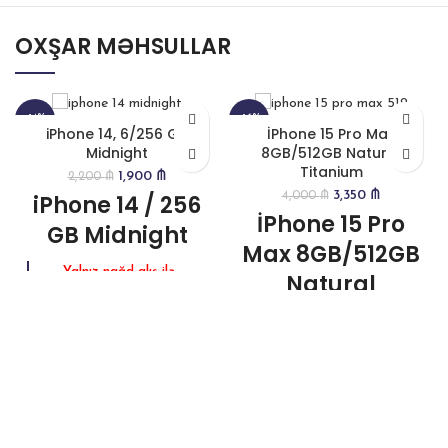
OXŞAR MƏHSULLAR
-14%
-16%
iPhone 14, 6/256 GB
İPhone 15 Pro Max
Midnight
8GB/512GB Natural
Titanium
1,900
₼
2,200
₼
3,350
₼
iPhone 14 / 256
4,000
₼
İPhone 15 Pro
GB Midnight
Max 8GB/512GB
Yalnız nağd alış ilə
Natural
mövcuddur
Titanium
Brend : Apple
Əməliyyat sistemi:
Yalnız nağd alış ilə
iOS 16
mövcuddur
Brend : Apple
Daxili yaddaş : 256
GB
Əməliyyat sistemi:
Apple iOS