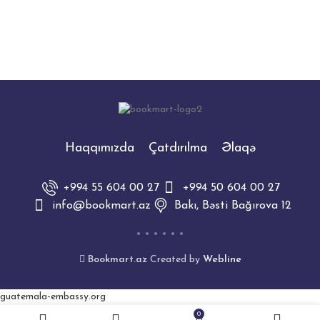
Operativ yaddaş : 6
GB
Daxili yaddaş : 512
GB
Operativ yaddaş : 8
GB
Haqqımızda
Çatdırılma
Əlaqə
+994 55 604 00 27
+994 50 604 00 27
info@bookmart.az
Bakı, Bəsti Bağırova 12
Bookmart.az
Created by
Webline
guatemala-embassy.org
0