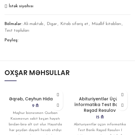
İstək siyahısı
Bölmələr:
Ali məktəb
,
Digər
,
Kitab sifariş et
,
Müəllif kitabları
,
Test topluları
Paylaş:
OXŞAR MƏHSULLAR
Əqrəb, Ceyhun Hidayətli
Abituriyentlər Üçün
İnformatika Test Bankı,
9
₼
Rəşad Rəsulov
Məşhur biznesmen Qurban
15
₼
Kazımovun sakit keçən həyatı
birdən-birə alt üst olur. Həyatda
Abituriyentlər üçün informatika
hər şeydən dəyərli hesab etdiyi
Test Bankı Rəşad Rəsulov I