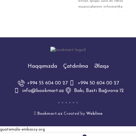
ailəsinin başına gələnlər
ixtisas qrupu üzrə ali təhsil
müəssisələrinin informatika
yönümlü ixtisaslarına qəbul
imtahanlarına hazırlaşan
Haqqımızda
Çatdırılma
Əlaqə
+994 55 604 00 27
+994 50 604 00 27
info@bookmart.az
Bakı, Bəsti Bağırova 12
Bookmart.az
Created by
Webline
guatemala-embassy.org