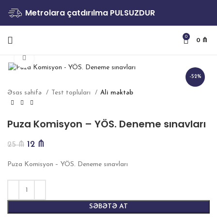
Metrolara çatdırılma PULSUZDUR
0
0
₼
Böyütmək
-52%
Əsas səhifə
Test topluları
Ali məktəb
Puza Komisyon – YÖS. Deneme sınavları
12
₼
25
₼
Puza Komisyon – YÖS. Deneme sınavları
SƏBƏTƏ AT